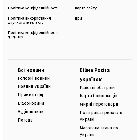
Політика конфіденційності
Карта сайту
Політика використання
Ігри
штучного інтелекту
Політика конфіденційності
додатку
Всі новини
Війна Росії з
Головні новини
Україною
Новини України
Ракетні обстріли
Прямий ефір
Карта бойових дій
Відеоновини
Мирні переговори
Аудіоновини
Повітряна тривога в
Україні
Погода
Масована атака по
Україні