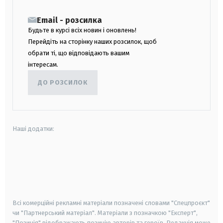
Email - розсилка
Будьте в курсі всіх новин і оновлень!
Перейдіть на сторінку наших розсилок, щоб
обрати ті, що відповідають вашим
інтересам.
ДО РОЗСИЛОК
Наші додатки:
android
apple
smart tv
samsung smart tv
Всі комерційні рекламні матеріали позначені словами "Спецпроєкт"
чи "Партнерський матеріал". Матеріали з позначкою "Експерт",
"Позиція" відображають позицію авторів та героїв. Редакція може