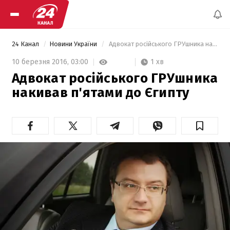
24 Канал
Новини України
 Адвокат російського ГРУшника накивав п'ятами до Єгипту 
1 хв
10 березня 2016,
03:00
Адвокат російського ГРУшника
накивав п'ятами до Єгипту