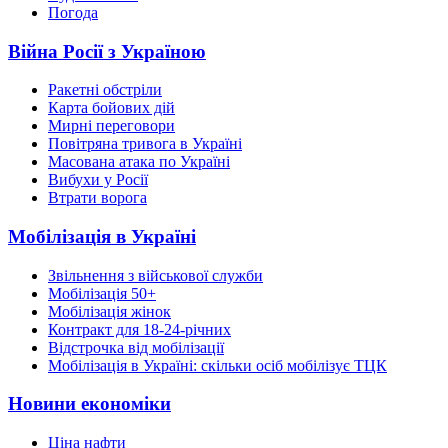
Погода
Війна Росії з Україною
Ракетні обстріли
Карта бойових дій
Мирні переговори
Повітряна тривога в Україні
Масована атака по Україні
Вибухи у Росії
Втрати ворога
Мобілізація в Україні
Звільнення з військової служби
Мобілізація 50+
Мобілізація жінок
Контракт для 18-24-річних
Відстрочка від мобілізації
Мобілізація в Україні: скільки осіб мобілізує ТЦК
Новини економіки
Ціна нафти