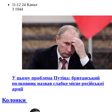
11:12
24 Канал
3 194
4
У цьому проблема Путіна: британський
полковник назвав слабке місце російської
армії
Колонки