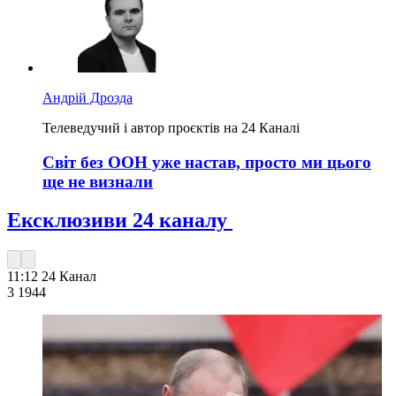
Андрій Дрозда
Телеведучий і автор проєктів на 24 Каналі
Світ без ООН уже настав, просто ми цього
ще не визнали
Ексклюзиви 24 каналу
11:12
24 Канал
3 194
4