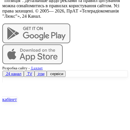
"Позиція". Детальніше щодо реклами та правил цитування
можна ознайомитись в правилах користування сайтом. Усі
права захищені. © 2005—
2026
, ПрАТ «Телерадіокомпанія
"Люкс"», 24 Канал.
Розробка сайту
-
Luxnet
24 канал
TV
ігри
сервіси
кабінет