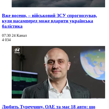
Вже восени, – військовий ЗСУ спрогнозував,
куди насамперед може вдарити українська
балістика
07:30
24 Канал
4 034
Любить Туреччину, ОАЕ та має 18 авто: що