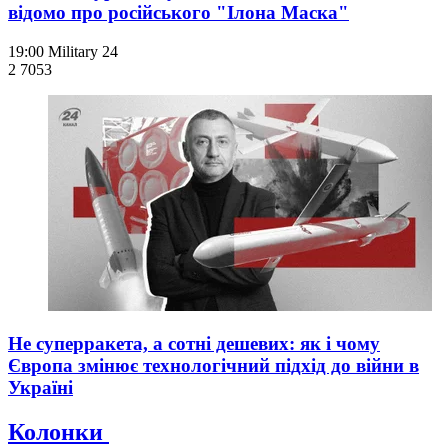
відомо про російського "Ілона Маска"
19:00
Military 24
2 705
3
Не суперракета, а сотні дешевих: як і чому
Європа змінює технологічний підхід до війни в
Україні
Колонки