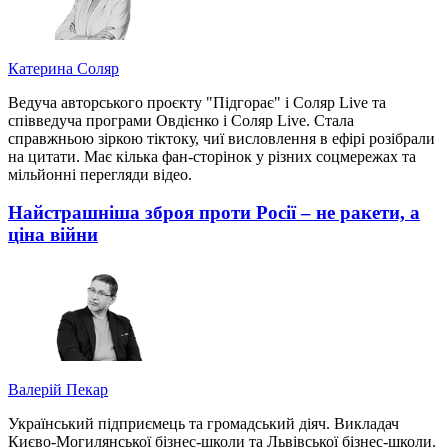
Катерина Соляр
Ведуча авторського проєкту "Підгорає" і Соляр Live та
співведуча програми Овдієнко і Соляр Live. Стала
справжньою зіркою тіктоку, чиї висловлення в ефірі розібрали
на цитати. Має кілька фан-сторінок у різних соцмережах та
мільйонні перегляди відео.
Найстрашніша зброя проти Росії – не ракети, а
ціна війни
Валерій Пекар
Український підприємець та громадський діяч. Викладач
Києво-Могилянської бізнес-школи та Львівської бізнес-школи.