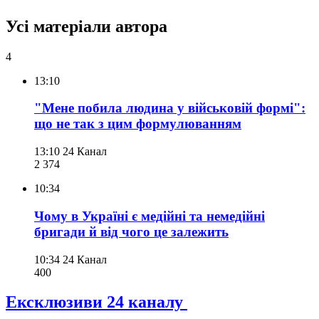
Усі матеріали автора
4
13:10
"Мене побила людина у військовій формі":
що не так з цим формулюванням
13:10
24 Канал
2 374
10:34
Чому в Україні є медійні та немедійні
бригади й від чого це залежить
10:34
24 Канал
400
Ексклюзиви 24 каналу