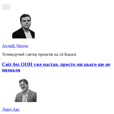
Андрій Дрозда
Телеведучий і автор проєктів на 24 Каналі
Світ без ООН уже настав, просто ми цього ще не
визнали
Девід Акс