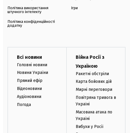
Політика використання
Ігри
штучного інтелекту
Політика конфіденційності
додатку
Всі новини
Війна Росії з
Головні новини
Україною
Новини України
Ракетні обстріли
Прямий ефір
Карта бойових дій
Відеоновини
Мирні переговори
Аудіоновини
Повітряна тривога в
Україні
Погода
Масована атака по
Україні
Вибухи у Росії