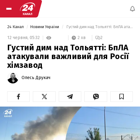
24 Канал
Новини України
 Густий дим над Тольятті: БпЛА атакували важливий для Росії хімзавод 
2 хв
12 червня,
05:32
2
Густий дим над Тольятті: БпЛА
атакували важливий для Росії
хімзавод
Олесь Друкач