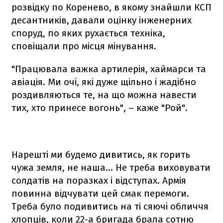
розвідку по Коренево, в якому знайшли КСП
десантників, давали оцінку інженерних
споруд, по яких рухається техніка,
сповіщали про місця мінування.
"Працювала важка артилерія, хаймарси та
авіація. Ми очі, які дуже щільно і жадібно
роздивляються те, на що можна навести
тих, хто принесе вогонь", – каже "Рой".
Нарешті ми будемо дивитись, як горить
чужа земля, не наша... Не треба виховувати
солдатів на поразках і відступах. Армія
повинна відчувати цей смак перемоги.
Треба було подивитись на ті сяючі обличчя
хлопців, коли 22-а бригада брала сотню