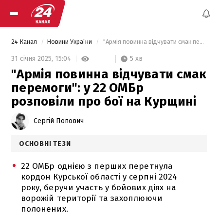
24 Канал
Новини України
 "Армія повинна відчувати смак перемоги": у 22 ОМБр розповіли про бої на Курщині 
5 хв
31 січня 2025,
15:04
"Армія повинна відчувати смак
перемоги": у 22 ОМБр
розповіли про бої на Курщині
Сергій Попович
ОСНОВНІ ТЕЗИ
22 ОМБр однією з перших перетнула
кордон Курської області у серпні 2024
року, беручи участь у бойових діях на
ворожій території та захоплюючи
полонених.