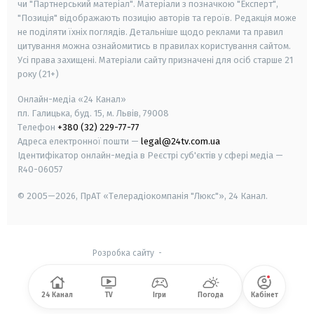
чи "Партнерський матеріал". Матеріали з позначкою "Експерт",
"Позиція" відображають позицію авторів та героїв. Редакція може
не поділяти їхніх поглядів. Детальніше щодо реклами та правил
цитування можна ознайомитись в правилах користування сайтом.
Усі права захищені.
Матеріали сайту призначені для осіб старше
21
року (21+)
Онлайн-медіа «24 Канал»
пл. Галицька, буд. 15, м. Львів, 79008
Телефон
+380 (32) 229-77-77
Адреса електронної пошти —
legal@24tv.com.ua
Ідентифікатор онлайн-медіа в Реєстрі суб'єктів у сфері медіа —
R40-06057
© 2005—2026,
ПрАТ «Телерадіокомпанія "Люкс"», 24 Канал.
Розробка сайту
-
24 Канал
TV
Ігри
Погода
Кабінет