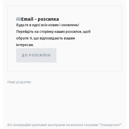
Email - розсилка
Будьте в курсі всіх новин і оновлень!
Перейдіть на сторінку наших розсилок, щоб
обрати ті, що відповідають вашим
інтересам.
ДО РОЗСИЛОК
Наші додатки:
android
apple
smart tv
samsung smart tv
Всі комерційні рекламні матеріали позначені словами "Спецпроєкт"