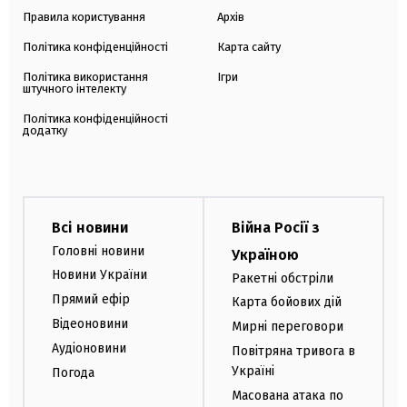
Правила користування
Архів
Політика конфіденційності
Карта сайту
Політика використання
Ігри
штучного інтелекту
Політика конфіденційності
додатку
Всі новини
Війна Росії з
Головні новини
Україною
Новини України
Ракетні обстріли
Прямий ефір
Карта бойових дій
Відеоновини
Мирні переговори
Аудіоновини
Повітряна тривога в
Україні
Погода
Масована атака по