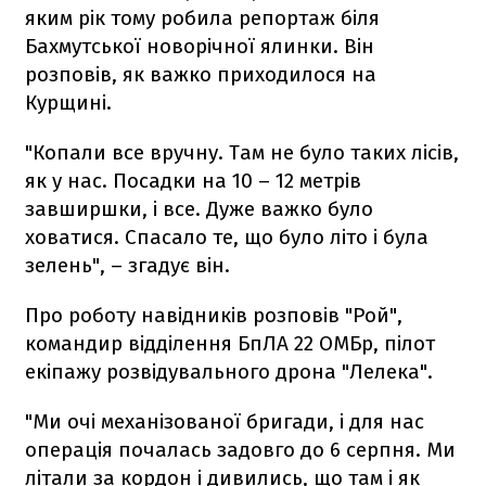
яким рік тому робила репортаж біля
Бахмутської новорічної ялинки. Він
розповів, як важко приходилося на
Курщині.
"Копали все вручну. Там не було таких лісів,
як у нас. Посадки на 10 – 12 метрів
завширшки, і все. Дуже важко було
ховатися. Спасало те, що було літо і була
зелень", – згадує він.
Про роботу навідників розповів "Рой",
командир відділення БпЛА 22 ОМБр, пілот
екіпажу розвідувального дрона "Лелека".
"Ми очі механізованої бригади, і для нас
операція почалась задовго до 6 серпня. Ми
літали за кордон і дивились, що там і як