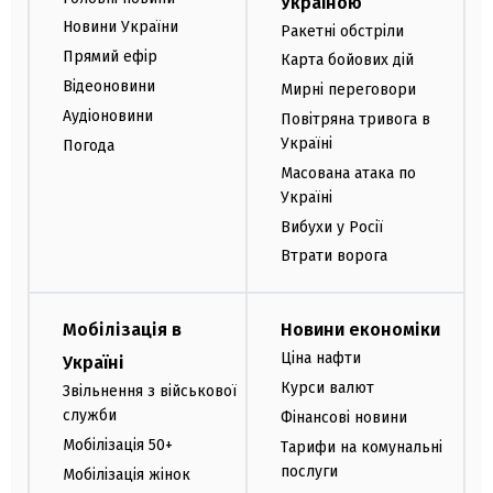
Україною
Новини України
Ракетні обстріли
Прямий ефір
Карта бойових дій
Відеоновини
Мирні переговори
Аудіоновини
Повітряна тривога в
Україні
Погода
Масована атака по
Україні
Вибухи у Росії
Втрати ворога
Мобілізація в
Новини економіки
Ціна нафти
Україні
Курси валют
Звільнення з військової
служби
Фінансові новини
Мобілізація 50+
Тарифи на комунальні
послуги
Мобілізація жінок