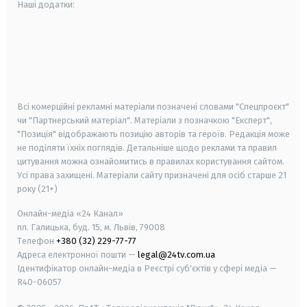
Наші додатки:
android
apple
smart tv
samsung smart tv
Всі комерційні рекламні матеріали позначені словами "Спецпроєкт"
чи "Партнерський матеріал". Матеріали з позначкою "Експерт",
"Позиція" відображають позицію авторів та героїв. Редакція може
не поділяти їхніх поглядів. Детальніше щодо реклами та правил
цитування можна ознайомитись в правилах користування сайтом.
Усі права захищені.
Матеріали сайту призначені для осіб старше
21
року (21+)
Онлайн-медіа «24 Канал»
пл. Галицька, буд. 15, м. Львів, 79008
Телефон
+380 (32) 229-77-77
Адреса електронної пошти —
legal@24tv.com.ua
Ідентифікатор онлайн-медіа в Реєстрі суб'єктів у сфері медіа —
R40-06057