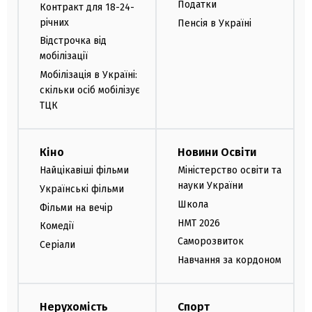
Податки
Контракт для 18-24-
річних
Пенсія в Україні
Відстрочка від
мобілізації
Мобілізація в Україні:
скільки осіб мобілізує
ТЦК
Кіно
Новини Освіти
Найцікавіші фільми
Міністерство освіти та
науки України
Українські фільми
Школа
Фільми на вечір
НМТ 2026
Комедії
Саморозвиток
Серіали
Навчання за кордоном
Нерухомість
Спорт