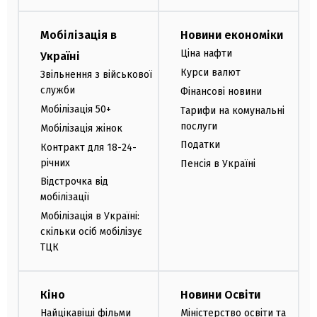
Мобілізація в
Новини економіки
Ціна нафти
Україні
Курси валют
Звільнення з військової
служби
Фінансові новини
Мобілізація 50+
Тарифи на комунальні
послуги
Мобілізація жінок
Податки
Контракт для 18-24-
річних
Пенсія в Україні
Відстрочка від
мобілізації
Мобілізація в Україні:
скільки осіб мобілізує
ТЦК
Кіно
Новини Освіти
Найцікавіші фільми
Міністерство освіти та