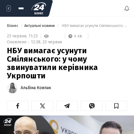
Бізнес
Актуальні новини
 НБУ вимагає усунути Смілянського: у чому звинуватили керівника Укрпошти 
4 хв
23 червня,
11:23
Оновлено -
12:38,
23 червня
НБУ вимагає усунути
Смілянського: у чому
звинуватили керівника
Укрпошти
Альбіна Ковпак