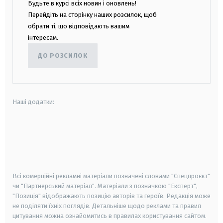
Будьте в курсі всіх новин і оновлень!
Перейдіть на сторінку наших розсилок, щоб
обрати ті, що відповідають вашим
інтересам.
ДО РОЗСИЛОК
Наші додатки:
android
apple
smart tv
samsung smart tv
Всі комерційні рекламні матеріали позначені словами "Спецпроєкт"
чи "Партнерський матеріал". Матеріали з позначкою "Експерт",
"Позиція" відображають позицію авторів та героїв. Редакція може
не поділяти їхніх поглядів. Детальніше щодо реклами та правил
цитування можна ознайомитись в правилах користування сайтом.