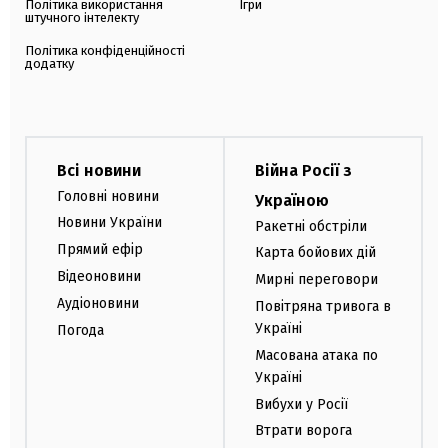
Політика використання
Ігри
штучного інтелекту
Політика конфіденційності
додатку
Всі новини
Війна Росії з
Головні новини
Україною
Новини України
Ракетні обстріли
Прямий ефір
Карта бойових дій
Відеоновини
Мирні переговори
Аудіоновини
Повітряна тривога в
Україні
Погода
Масована атака по
Україні
Вибухи у Росії
Втрати ворога