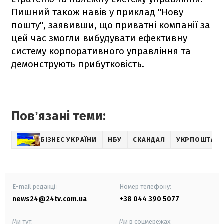
Пишний також навів у приклад "Нову
пошту", заявивши, що приватні компанії за
цей час змогли вибудувати ефективну
систему корпоративного управління та
демонструють прибутковість.
Повʼязані теми:
БІЗНЕС УКРАЇНИ
НБУ
СКАНДАЛ
УКРПОШТА
E-mail редакції
Номер телефону:
news24@24tv.com.ua
+38 044 390 5077
Ми тут:
Ми в соцмережах: