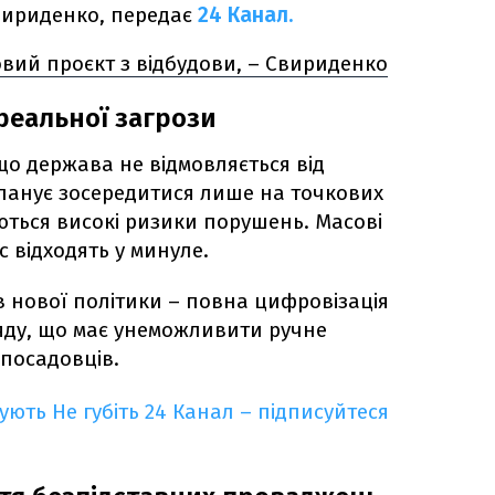
Свириденко, передає
24 Канал.
овий проєкт з відбудови, – Свириденко
реальної загрози
о держава не відмовляється від
ланує зосередитися лише на точкових
ються високі ризики порушень. Масові
с відходять у минуле.
в нової політики – повна цифровізація
яду, що має унеможливити ручне
 посадовців.
кують
Не губіть 24 Канал – підписуйтеся