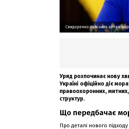
Свидоренко пояснила деталі мор
Уряд розпочинає нову хви
Україні офіційно діє мор
правоохоронних, митних,
структур.
Що передбачає мо
Про деталі нового підходу 