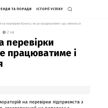
РЕНДИ ТА ПОРАДИ
ІСТОРІЇ УСПІХУ
 на перевірки бізнесу: як це працюватиме і що зміниться 
2 хв
а перевірки
це працюватиме і
я
є мораторій на перевірки підприємств з