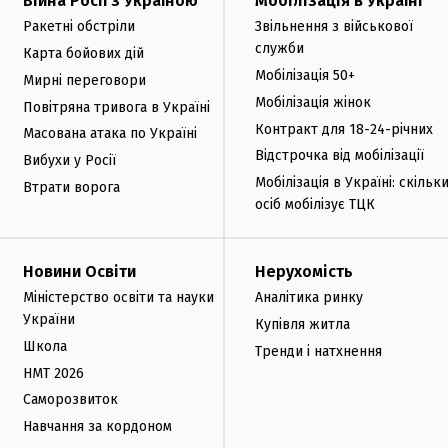
Війна Росії з Україною
Мобілізація в Україні
Ракетні обстріли
Звільнення з військової
служби
Карта бойових дій
Мобілізація 50+
Мирні переговори
Мобілізація жінок
Повітряна тривога в Україні
Контракт для 18-24-річних
Масована атака по Україні
Відстрочка від мобілізації
Вибухи у Росії
Мобілізація в Україні: скільк
Втрати ворога
осіб мобілізує ТЦК
Новини Освіти
Нерухомість
Міністерство освіти та науки
Аналітика ринку
України
Купівля житла
Школа
Тренди і натхнення
НМТ 2026
Саморозвиток
Навчання за кордоном