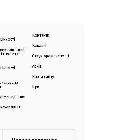
Контакти
ційності
Вакансії
 використання
 інтелекту
Структура власності
Архів
ційності
Карта сайту
ристувача
и
Ігри
коментування
 інформація