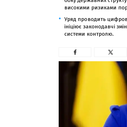
боку державних структу
високими ризиками по
Уряд проводить цифров
ініціює законодавчі змі
системи контролю.