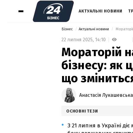
АКТУАЛЬНІ НОВИНИ
Т
Бізнес
Актуальні новини
 Мораторій
22 липня 2025,
14:10
Мораторій н
бізнесу: як 
що змінитьс
Анастасія Лукашевська
ОСНОВНІ ТЕЗИ
З 21 липня в Україні ді