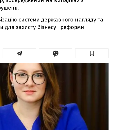
р, зосереджений на випадках з
рушень.
ізацію системи державного нагляду та
ни для захисту бізнесу і реформи