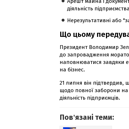
Арешт майна і документ
діяльність підприємства
Нерезультативні або "з
Що цьому передув
Президент Володимир Зеле
до запровадження морато
наповнюватися завдяки ек
на бізнес.
21 липня він підтвердив,
щодо повної заборони на 
діяльність підприємців.
Повʼязані теми: