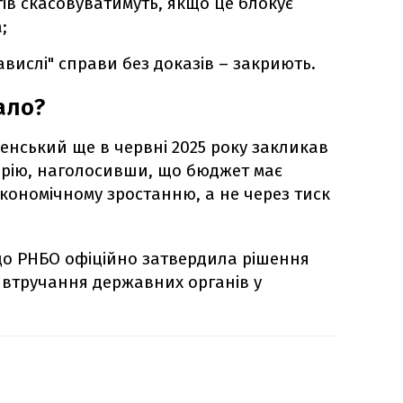
ів скасовуватимуть, якщо це блокує
;
авислі" справи без доказів – закриють.
ало?
нський ще в червні 2025 року закликав
рію, наголосивши, що бюджет має
ономічному зростанню, а не через тиск
 що РНБО офіційно затвердила рішення
втручання державних органів у