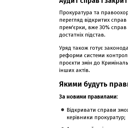
Аудит справ і закри
Прокуратура та правоохо
перегляд відкритих справ
прем'єрки, вже 30% справ 
достатніх підстав.
Уряд також готує законодав
реформи системи контрол
проєкти змін до Кримінал
інших актів.
Якими будуть прав
За новими правилами:
Відкривати справи змо
керівники прокуратур;