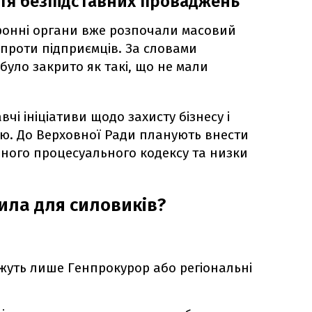
ття безпідставних проваджень
ронні органи вже розпочали масовий
 проти підприємців. За словами
було закрито як такі, що не мали
чі ініціативи щодо захисту бізнесу і
ю. До Верховної Ради планують внести
ьного процесуального кодексу та низки
ила для силовиків?
жуть лише Генпрокурор або регіональні