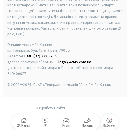
чи "Партнерський матеріал". Матеріали з позначкою "Експерт",
"Позиція" відображають позицію авторів та героїв. Редакція може
не поділяти їхніх поглядів. Детальніше щодо реклами та правил
цитування можна ознайомитись в правилах користування сайтом.
Усі права захищені.
Матеріали сайту призначені для осіб старше
21
року (21+)
Онлайн-медіа «24 Канал»
пл. Галицька, буд. 15, м. Львів, 79008
Телефон
+380 (32) 229-77-77
Адреса електронної пошти —
legal@24tv.com.ua
Ідентифікатор онлайн-медіа в Реєстрі суб'єктів у сфері медіа —
R40-06057
© 2005—2026,
ПрАТ «Телерадіокомпанія "Люкс"», 24 Канал.
Разработка сайта
-
24 Канал
TV
Игры
Погода
Кабинет