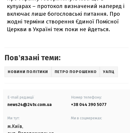
кулуарах – протокол визначений наперед і
включає лише богословські питання. Про
жодні терміни створення Єдиної Помісної
Церкви в Україні теж поки не йдеться.
Повʼязані теми:
НОВИНИ ПОЛІТИКИ
ПЕТРО ПОРОШЕНКО
УАПЦ
E-mail редакції
Номер телефону:
news24@24tv.com.ua
+38 044 390 5077
Ми тут:
Ми в соцмережах:
м.Київ
,