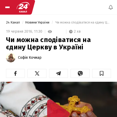
24 Канал
Новини України
 Чи можна сподіватися на єдину Церкву в Україні 
2 хв
19 червня 2016,
11:30
Чи можна сподіватися на
єдину Церкву в Україні
Софія Кочмар