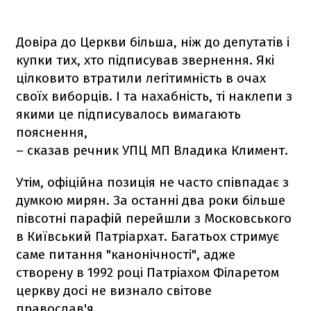
Довіра до Церкви більша, ніж до депутатів і
купки тих, хто підписував звернення. Які
цілковито втратили легітимність в очах
своїх виборців. І та нахабність, ті наклепи з
якими це підписувалось вимагають
пояснення,
– сказав речник УПЦ МП Владика Климент.
Утім, офіційна позиція не часто співпадає з
думкою мирян. За останні два роки більше
півсотні парафій перейшли з Московського
в Київський Патріархат. Багатьох стримує
саме питання "канонічності", адже
створену в 1992 році Патріахом Філаретом
церкву досі не визнало світове
православ'я.