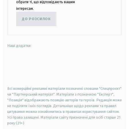
обрати ті, що відповідають вашим
інтересам.
ДО РОЗСИЛОК
Наші додатки:
android
apple
smart tv
samsung smart tv
Всі комерційні рекламні матеріали позначені словами "Спецпроєкт"
чи "Партнерський матеріал". Матеріали з позначкою "Експерт",
"Позиція" відображають позицію авторів та героїв. Редакція може
не поділяти їхніх поглядів. Детальніше щодо реклами та правил
цитування можна ознайомитись в правилах користування сайтом.
Усі права захищені.
Матеріали сайту призначені для осіб старше
21
року (21+)