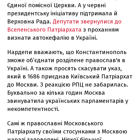
Єдиної помісної Церкви. А у червні
президентську ініціативу підтримала й
Верховна Рада.
Депутати звернулися до
Вселенського Патріархата
з проханням
визнати автокефалію в Україні.
Нардепи вважають, що Константинополь
зможе об’єднати розділене православ'я в
Україні. А також просять скасувати указ,
який в 1686 приєднав Київський Патріархат
до Москви. З реакцією РПЦ не забарилась.
Буквально за кілька годин Москва
звинуватила українських парламентарів у
некомпетентності.
Самі ж православні Московського
Патріархату своїми стосунками з Москвою
наразі задоволені. Ніякої більшої