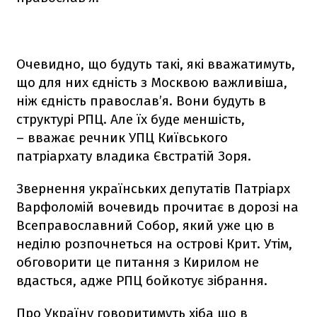
Очевидно, що будуть такі, які вважатимуть,
що для них єдність з Москвою важливіша,
ніж єдність православ’я. Вони будуть в
структурі РПЦ. Але їх буде меншість,
– вважає речник УПЦ Київського
патріархату владика Євстратій Зоря.
Звернення українських депутатів Патріарх
Варфоломій вочевидь прочитає в дорозі на
Всеправославний Собор, який уже цю в
неділю розпочнеться на острові Крит. Утім,
обговорити це питання з Кирилом не
вдасться, адже РПЦ бойкотує зібрання.
Про Україну говоритимуть хіба що в