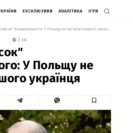
УКРАЇНИ
ЕКСКЛЮЗИВИ
АНАЛІТИКА
ІГРИ
 "Чорний список" Ващиковського: У Польщу не пустили першого українця 
2 хв
сок"
го: У Польщу не
шого українця