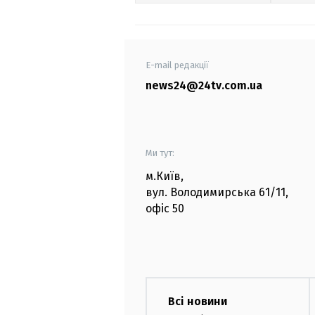
E-mail редакції
news24@24tv.com.ua
Ми тут:
м.Київ
,
вул. Володимирська
61/11,
офіс
50
Всі новини