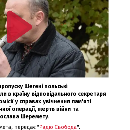
пропуску Шегені польські
ли в країну відповідального секретаря
місії у справах увічнення пам'яті
ної операції, жертв війни та
тослава Шеремету.
мета, передає "
Радіо Свобода
".