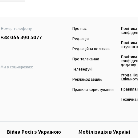
Номер телефону:
Про нас
Політика
конфіден
+38 044 390 5077
Редакція
Політика
штучного
Редакційна політика
Політика
Про телеканал
конфіден
додатку
Ми в соцмережах:
Телеведучі
Угода Ко
Спільнот
Рекламодавцям
Правила 
Правила користування
Технічна
Війна Росії з Україною
Мобілізація в Україні