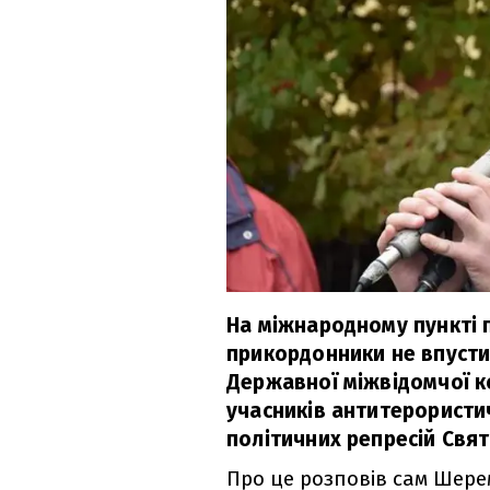
На міжнародному пункті 
прикордонники не впусти
Державної міжвідомчої ко
учасників антитерористич
політичних репресій Свя
Про це розповів сам Шере