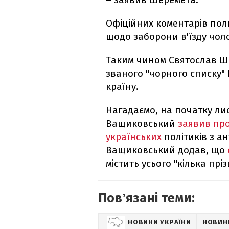
Офіційних коментарів по
щодо заборони в'їзду чоло
Таким чином Святослав Ше
званого "чорного списку"
країну.
Нагадаємо, на початку ли
Ващиковський
заявив про
українських
політиків з а
Ващиковський додав, що
містить усього "кілька прі
Повʼязані теми:
НОВИНИ УКРАЇНИ
НОВИН