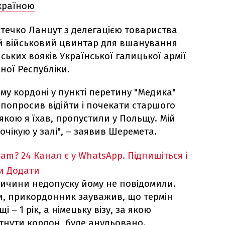
Україною
істечко Ланцут з делегацією товариства
ий військовий цвинтар для вшанування
ських вояків Української галицької армії
ної Республіки.
му кордоні у пункті перетину "Медика"
опросив відійти і почекати старшого
 якою я їхав, пропустили у Польщу. Мій
очікую у залі", – заявив Шеремета.
ram?
24 Канал є у WhatsApp. Підпишіться і
и
Додати
ичини недопуску йому не повідомили.
и, прикордонник зауважив, що термін
 – 1 рік, а німецьку візу, за якою
тнути кордон, буде анульовано.