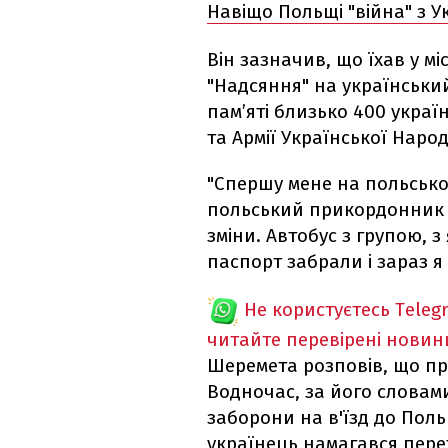
Навіщо Польщі "війна" з 
Він зазначив, що їхав у м
"Надсяння" на українськ
пам’яті близько 400 україн
та Армії Української Народ
"Спершу мене на польсько
польський прикордонник п
зміни. Автобус з групою, з
паспорт забрали і зараз я 
Не користуєтесь Teleg
читайте перевірені новин
Шеремета розповів, що пр
Водночас, за його словам
заборони на в'їзд до Польщі
українець намагався пере