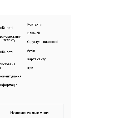
Контакти
ційності
Вакансії
 використання
 інтелекту
Структура власності
Архів
ційності
Карта сайту
ристувача
и
Ігри
коментування
 інформація
Новини економіки