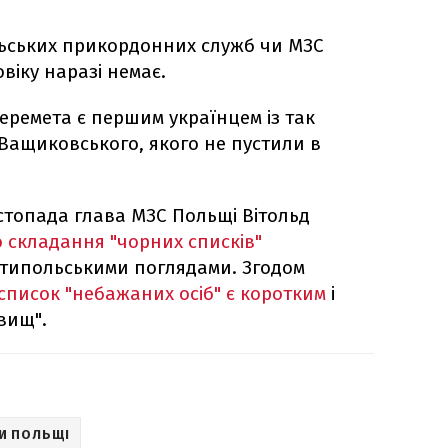
льських прикордонних служб чи МЗС
віку наразі немає.
ремета є першим українцем із так
 Ващиковського, якого не пустили в
стопада глава МЗС Польщі Вітольд
 складання "чорних списків"
нтипольськими поглядами. Згодом
список "небажаних осіб" є коротким
і
звищ".
И ПОЛЬЩІ