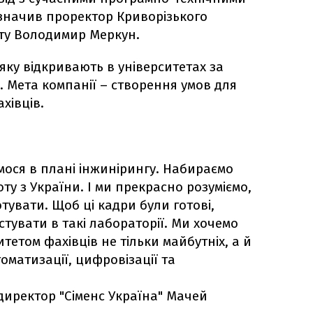
азначив проректор Криворізького
ту Володимир Меркун.
 яку відкривають в університетах за
. Мета компанії – створення умов для
ахівців.
ося в плані інжинірингу. Набираємо
ту з України. І ми прекрасно розуміємо,
отувати. Щоб ці кадри були готові,
стувати в такі лабораторії. Ми хочемо
тетом фахівців не тільки майбутніх, а й
оматизації, цифровізації та
директор "Сіменс Україна" Мачей