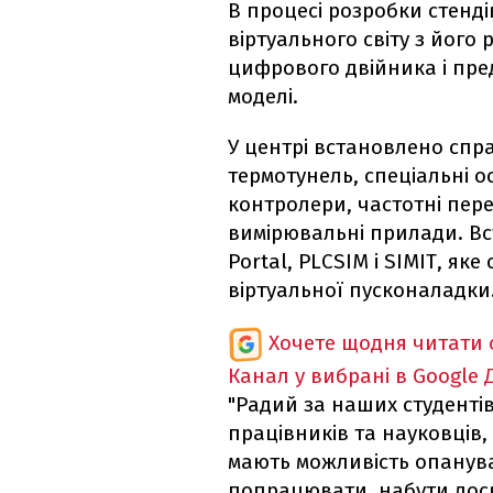
В процесі розробки стенді
віртуального світу з йог
цифрового двійника і пре
моделі.
У центрі встановлено спр
термотунель, спеціальні 
контролери, частотні пере
вимірювальні прилади. В
Portal, PLCSIM і SIMIT, я
віртуальної пусконаладки
Хочете щодня читати 
Канал у вибрані в Google
"Радий за наших студентів
працівників та науковців,
мають можливість опануват
попрацювати, набути дос