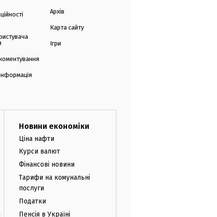
Архів
ційності
Карта сайту
ристувача
и
Ігри
коментування
 інформація
Новини економіки
Ціна нафти
Курси валют
Фінансові новини
Тарифи на комунальні
послуги
Податки
и
Пенсія в Україні