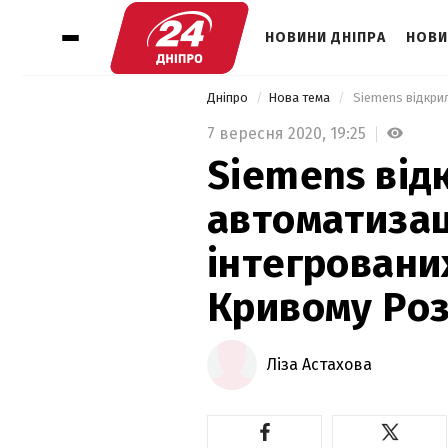
НОВИНИ ДНІПРА
НОВИ
Дніпро
Нова тема
7 вересня 2020,
19:25
Siemens від
автоматизац
інтегровани
Кривому Роз
Ліза Астахова