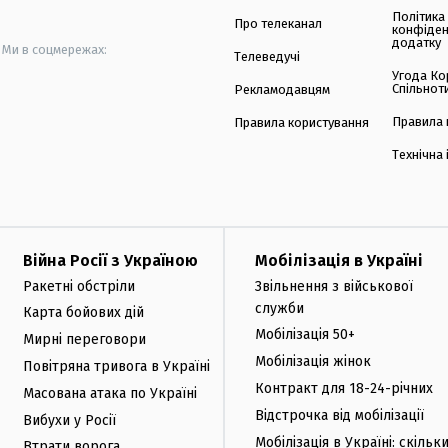
Політика
Про телеканал
конфіден
додатку
Ми в соцмережах:
Телеведучі
Угода Ко
Спільнот
Рекламодавцям
Правила 
Правила користування
Технічна
Війна Росії з Україною
Мобілізація в Україні
Ракетні обстріли
Звільнення з військової
служби
Карта бойових дій
Мобілізація 50+
Мирні переговори
Мобілізація жінок
Повітряна тривога в Україні
Контракт для 18-24-річних
Масована атака по Україні
Відстрочка від мобілізації
Вибухи у Росії
Мобілізація в Україні: скільк
Втрати ворога