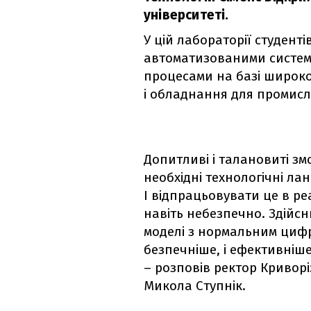
університеті.
У цій лабораторії студент
автоматизованими систем
процесами на базі широк
і обладнання для промисл
Допитливі і талановиті з
необхідні технологічні л
І відпрацьовувати це в ре
навіть небезпечно. Здійсн
моделі з нормальним цифр
безпечніше, і ефективніш
– розповів ректор Криворі
Микола Ступнік.