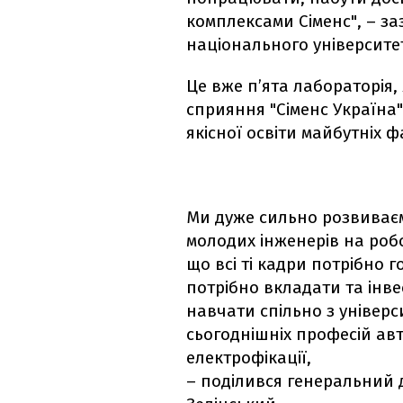
комплексами Сіменс", – з
національного університе
Це вже п’ята лабораторія,
сприяння "Сіменс Україна"
якісної освіти майбутніх ф
Ми дуже сильно розвиваєм
молодих інженерів на робо
що всі ті кадри потрібно г
потрібно вкладати та інве
навчати спільно з універси
сьогоднішніх професій авт
електрофікації,
– поділився генеральний 