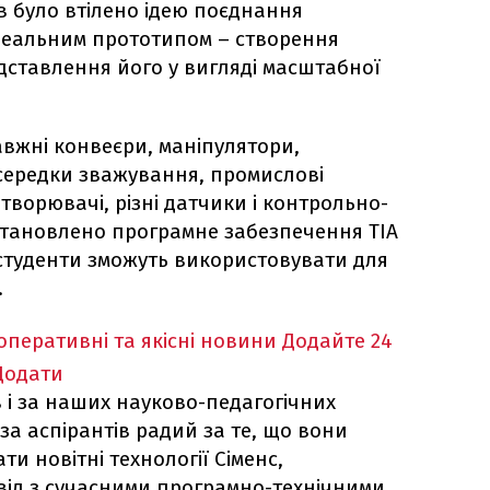
в було втілено ідею поєднання
о реальним прототипом – створення
дставлення його у вигляді масштабної
авжні конвеєри, маніпулятори,
осередки зважування, промислові
творювачі, різні датчики і контрольно-
становлено програмне забезпечення TIA
ке студенти зможуть використовувати для
.
оперативні та якісні новини
Додайте 24
Додати
 і за наших науково-педагогічних
 за аспірантів радий за те, що вони
и новітні технології Сіменс,
від з сучасними програмно-технічними