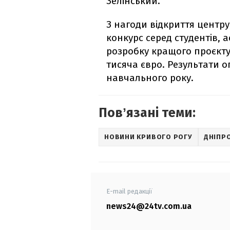
Зелінський.
З нагоди відкриття центру
конкурс серед студентів, а
розробку кращого проєкту
тисяча євро. Результати о
навчального року.
Повʼязані теми:
НОВИНИ КРИВОГО РОГУ
ДНІПР
E-mail редакції
news24@24tv.com.ua