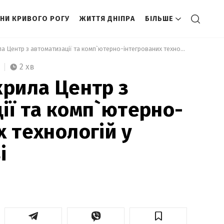
НИ КРИВОГО РОГУ
ЖИТТЯ ДНІПРА
БІЛЬШЕ
 Siemens відкрила Центр з автоматизації та комп`ютерно-інтегрованих технологій у Кривому Розі 
2 хв
крила Центр з
ії та комп`ютерно-
х технологій у
і