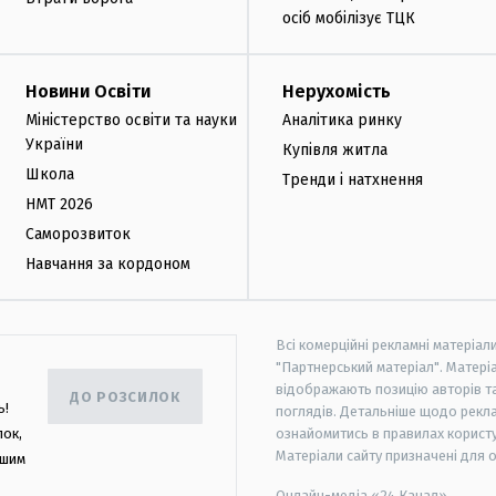
осіб мобілізує ТЦК
Новини Освіти
Нерухомість
Міністерство освіти та науки
Аналітика ринку
України
Купівля житла
Школа
Тренди і натхнення
НМТ 2026
Саморозвиток
Навчання за кордоном
Всі комерційні рекламні матеріал
"Партнерський матеріал". Матеріа
відображають позицію авторів та 
ДО РОЗСИЛОК
ь!
поглядів. Детальніше щодо рекл
лок,
ознайомитись в правилах користу
Матеріали сайту призначені для 
ашим
Онлайн-медіа «24 Канал»