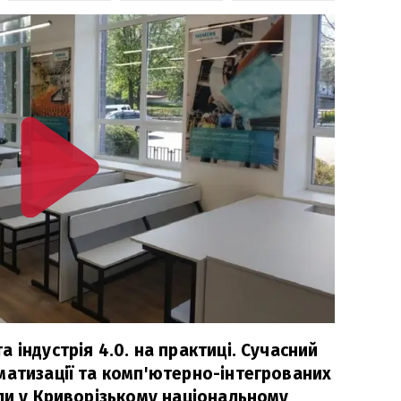
 індустрія 4.0. на практиці. Сучасний
матизації та комп'ютерно-інтегрованих
или у Криворізькому національному