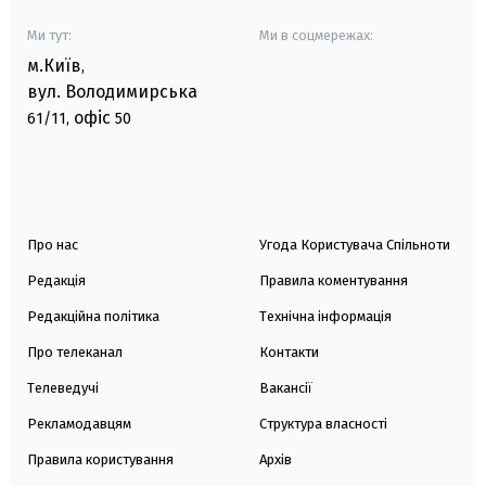
Ми тут:
Ми в соцмережах:
м.Київ
,
вул. Володимирська
офіс
61/11,
50
Про нас
Угода Користувача Спільноти
Редакція
Правила коментування
Редакційна політика
Технічна інформація
Про телеканал
Контакти
Телеведучі
Вакансії
Рекламодавцям
Структура власності
Правила користування
Архів