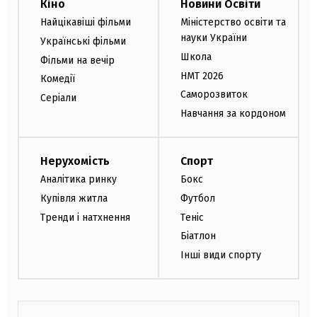
Кіно
Новини Освіти
Найцікавіші фільми
Міністерство освіти та
науки України
Українські фільми
Школа
Фільми на вечір
НМТ 2026
Комедії
Саморозвиток
Серіали
Навчання за кордоном
Нерухомість
Спорт
Аналітика ринку
Бокс
Купівля житла
Футбол
Тренди і натхнення
Теніс
Біатлон
Інші види спорту