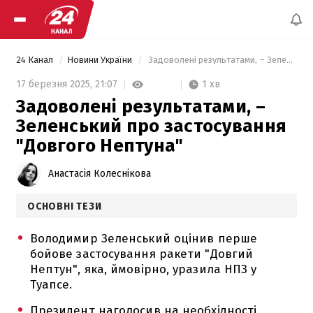
24 Канал
Новини України
 Задоволені результатами, – Зеленський про застосування "Довгого Нептуна" 
1 хв
17 березня 2025,
21:07
Задоволені результатами, –
Зеленський про застосування
"Довгого Нептуна"
Анастасія Колеснікова
ОСНОВНІ ТЕЗИ
Володимир Зеленський оцінив перше
бойове застосування ракети "Довгий
Нептун", яка, ймовірно, уразила НПЗ у
Туапсе.
Президент наголосив на необхідності