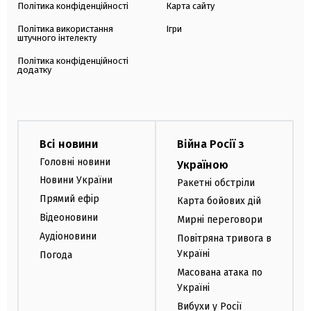
Політика конфіденційності
Карта сайту
Політика використання
Ігри
штучного інтелекту
Політика конфіденційності
додатку
Всі новини
Війна Росії з
Головні новини
Україною
Новини України
Ракетні обстріли
Прямий ефір
Карта бойових дій
Відеоновини
Мирні переговори
Аудіоновини
Повітряна тривога в
Україні
Погода
Масована атака по
Україні
Вибухи у Росії