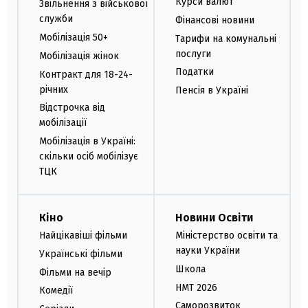
Курси валют
Звільнення з військової
служби
Фінансові новини
Мобілізація 50+
Тарифи на комунальні
послуги
Мобілізація жінок
Податки
Контракт для 18-24-
річних
Пенсія в Україні
Відстрочка від
мобілізації
Мобілізація в Україні:
скільки осіб мобілізує
ТЦК
Кіно
Новини Освіти
Найцікавіші фільми
Міністерство освіти та
науки України
Українські фільми
Школа
Фільми на вечір
НМТ 2026
Комедії
Саморозвиток