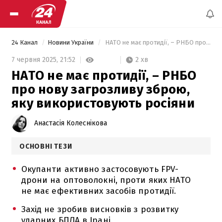
24 Канал
Новини України
 НАТО не має протидії, – РНБО про нову загрозливу зброю, яку використовують росіяни 
2 хв
7 червня 2025,
21:52
НАТО не має протидії, – РНБО
про нову загрозливу зброю,
яку використовують росіяни
Анастасія Колеснікова
ОСНОВНІ ТЕЗИ
Окупанти активно застосовують FPV-
дрони на оптоволокні, проти яких НАТО
не має ефективних засобів протидії.
Захід не зробив висновків з розвитку
ударних БПЛА в Ірані.