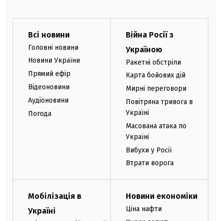
Всі новини
Війна Росії з
Головні новини
Україною
Новини України
Ракетні обстріли
Прямий ефір
Карта бойових дій
Відеоновини
Мирні переговори
Аудіоновини
Повітряна тривога в
Україні
Погода
Масована атака по
Україні
Вибухи у Росії
Втрати ворога
Мобілізація в
Новини економіки
Ціна нафти
Україні