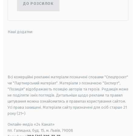
ДО РОЗСИЛОК
Наші додатки:
android
apple
smart tv
samsung smart tv
Всі комерційні рекламні матеріали позначені словами "Спецпроєкт"
чи "Партнерський матеріал". Матеріали з позначкою "Експерт",
"Позиція" відображають позицію авторів та героїв. Редакція може
не поділяти їхніх поглядів. Детальніше щодо реклами та правил
цитування можна ознайомитись в правилах користування сайтом.
Усі права захищені.
Матеріали сайту призначені для осіб старше
21
року (21+)
Онлайн-медіа «24 Канал»
пл. Галицька, буд. 15, м. Львів, 79008