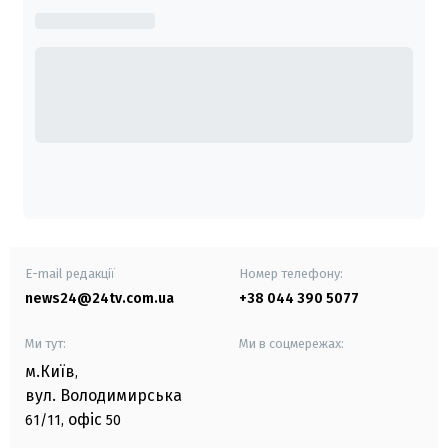
E-mail редакції
Номер телефону:
news24@24tv.com.ua
+38 044 390 5077
Ми тут:
Ми в соцмережах:
м.Київ
,
вул. Володимирська
офіс
61/11,
50