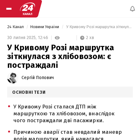
24 Канал
Новини України
 У Кривому Розі маршрутка зіткнулася з хлібовозом: є постраждалі 
2 хв
30 липня 2025,
12:46
У Кривому Розі маршрутка
зіткнулася з хлібовозом: є
постраждалі
Сергій Попович
ОСНОВНІ ТЕЗИ
У Кривому Розі сталася ДТП між
маршруткою та хлібовозом, внаслідок
чого постраждали дві пасажирки.
Причиною аварії став невдалий маневр
водія маршрутки, який намагався