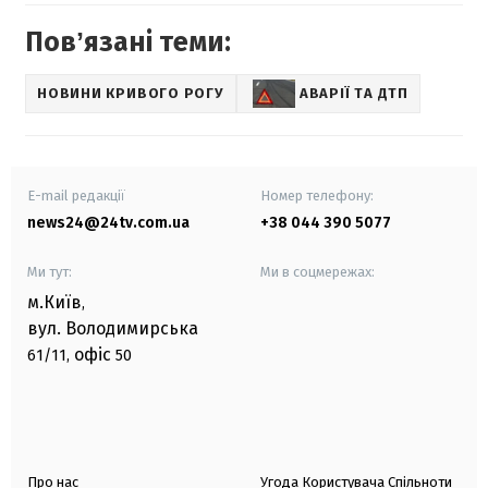
Повʼязані теми:
НОВИНИ КРИВОГО РОГУ
АВАРІЇ ТА ДТП
E-mail редакції
Номер телефону:
news24@24tv.com.ua
+38 044 390 5077
Ми тут:
Ми в соцмережах:
м.Київ
,
вул. Володимирська
офіс
61/11,
50
Про нас
Угода Користувача Спільноти