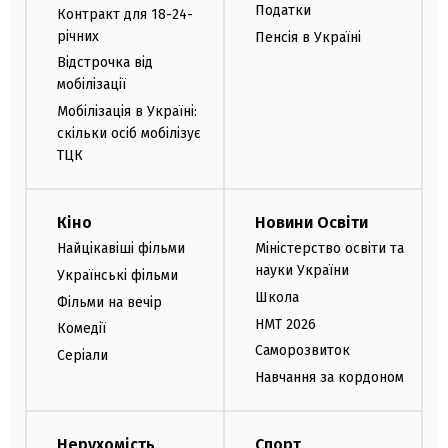
Податки
Контракт для 18-24-
річних
Пенсія в Україні
Відстрочка від
мобілізації
Мобілізація в Україні:
скільки осіб мобілізує
ТЦК
Кіно
Новини Освіти
Найцікавіші фільми
Міністерство освіти та
науки України
Українські фільми
Школа
Фільми на вечір
НМТ 2026
Комедії
Саморозвиток
Серіали
Навчання за кордоном
Нерухомість
Спорт