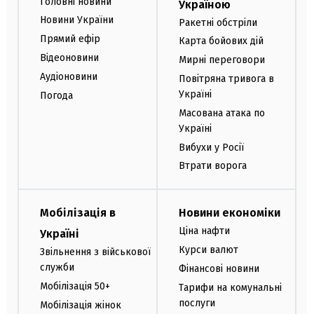
Головні новини
Україною
Новини України
Ракетні обстріли
Прямий ефір
Карта бойових дій
Відеоновини
Мирні переговори
Аудіоновини
Повітряна тривога в
Україні
Погода
Масована атака по
Україні
Вибухи у Росії
Втрати ворога
Мобілізація в
Новини економіки
Ціна нафти
Україні
Курси валют
Звільнення з військової
служби
Фінансові новини
Мобілізація 50+
Тарифи на комунальні
послуги
Мобілізація жінок