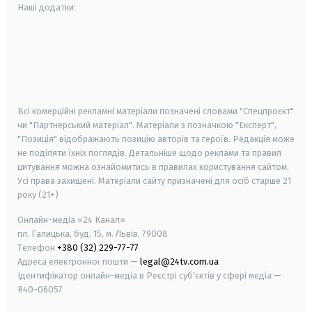
Наші додатки:
android
apple
smart tv
samsung smart tv
Всі комерційні рекламні матеріали позначені словами "Спецпроєкт"
чи "Партнерський матеріал". Матеріали з позначкою "Експерт",
"Позиція" відображають позицію авторів та героїв. Редакція може
не поділяти їхніх поглядів. Детальніше щодо реклами та правил
цитування можна ознайомитись в правилах користування сайтом.
Усі права захищені.
Матеріали сайту призначені для осіб старше
21
року (21+)
Онлайн-медіа «24 Канал»
пл. Галицька, буд. 15, м. Львів, 79008
Телефон
+380 (32) 229-77-77
Адреса електронної пошти —
legal@24tv.com.ua
Ідентифікатор онлайн-медіа в Реєстрі суб'єктів у сфері медіа —
R40-06057