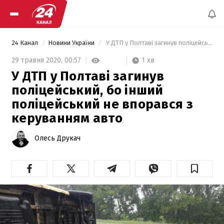
24 Канал
Новини України
 У ДТП у Полтаві загинув поліцейський, бо інший поліцейський не впорався з керуванням авто 
1 хв
29 травня 2020,
00:57
У ДТП у Полтаві загинув
поліцейський, бо інший
поліцейський не впорався з
керуванням авто
Олесь Друкач