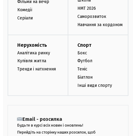
Школа
Фільми на вечір
НМТ 2026
Комедії
Саморозвиток
Серіали
Навчання за кордоном
Нерухомість
Спорт
Аналітика ринку
Бокс
Купівля житла
Футбол
Тренди і натхнення
Теніс
Біатлон
Інші види спорту
Email - розсилка
Будьте в курсі всіх новин і оновлень!
Перейдіть на сторінку наших розсилок, щоб