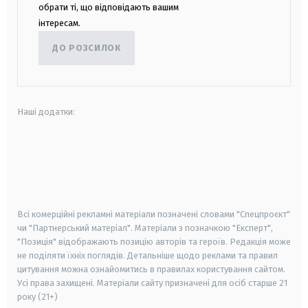
обрати ті, що відповідають вашим
інтересам.
ДО РОЗСИЛОК
Наші додатки:
android
apple
smart tv
samsung smart tv
Всі комерційні рекламні матеріали позначені словами "Спецпроєкт"
чи "Партнерський матеріал". Матеріали з позначкою "Експерт",
"Позиція" відображають позицію авторів та героїв. Редакція може
не поділяти їхніх поглядів. Детальніше щодо реклами та правил
цитування можна ознайомитись в правилах користування сайтом.
Усі права захищені.
Матеріали сайту призначені для осіб старше
21
року (21+)