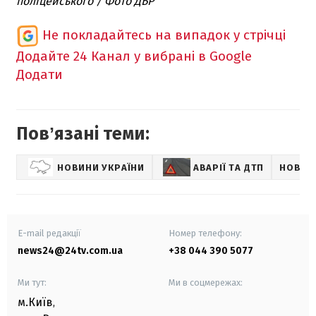
поліцейського / Фото ДБР
Не покладайтесь на випадок у стрічці
Додайте 24 Канал у вибрані в Google
Додати
Повʼязані теми:
НОВИНИ УКРАЇНИ
АВАРІЇ ТА ДТП
НОВИН
E-mail редакції
Номер телефону:
news24@24tv.com.ua
+38 044 390 5077
Ми тут:
Ми в соцмережах:
м.Київ
,