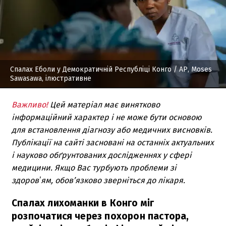
Спалах Еболи у Демократичній Республіці Конго
/ AP, Moses
Sawasawa, ілюстративне
Важливо!
Цей матеріал має винятково
інформаційний характер і не може бути основою
для встановлення діагнозу або медичних висновків.
Публікації на сайті засновані на останніх актуальних
і науково обґрунтованих дослідженнях у сфері
медицини. Якщо Вас турбують проблеми зі
здоровʼям, обов’язково зверніться до лікаря.
Спалах лихоманки в Конго міг
розпочатися через похорон пастора,