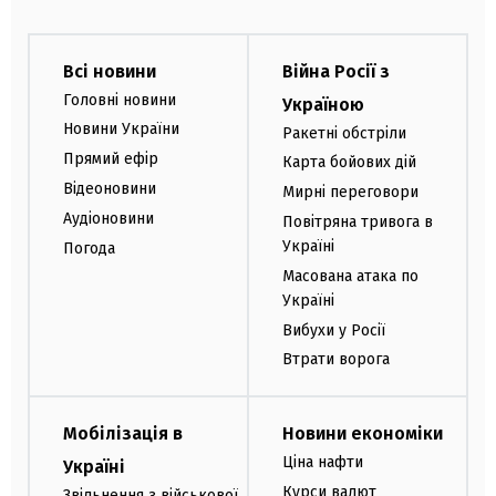
Всі новини
Війна Росії з
Головні новини
Україною
Новини України
Ракетні обстріли
Прямий ефір
Карта бойових дій
Відеоновини
Мирні переговори
Аудіоновини
Повітряна тривога в
Україні
Погода
Масована атака по
Україні
Вибухи у Росії
Втрати ворога
Мобілізація в
Новини економіки
Ціна нафти
Україні
Курси валют
Звільнення з військової