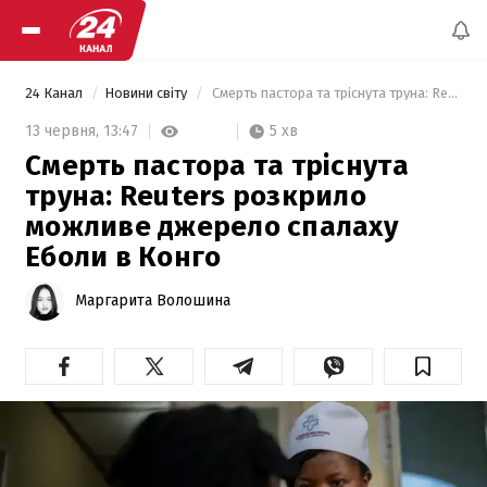
24 Канал
Новини світу
 Смерть пастора та тріснута труна: Reuters розкрило можливе джерело спалаху Еболи в Конго 
5 хв
13 червня,
13:47
Смерть пастора та тріснута
труна: Reuters розкрило
можливе джерело спалаху
Еболи в Конго
Маргарита Волошина