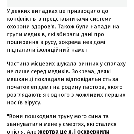
У деяких випадках це призводило до
конфліктів із представниками системи
охорони здоров'я. Також були напади на
групи медиків, які збирали дані про
поширення вірусу, зокрема невідомі
підпалили ізоляційний намет
Частина місцевих шукала винних у спалаху
не лише серед медиків. Зокрема, деякі
мешканці покладали відповідальність за
початок епідемії на родину пастора, якого
розглядають як одного з можливих перших
носіїв вірусу.
"Вони пошкодили труну мого сина та
звинуватили мене у смертях, які сталися
опісля. Але
жертва це я, і осквернили