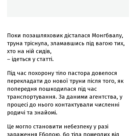
Поки позашляховик дісталася Монгбвалу,
труна тріснула, зламавшись під вагою тих,
хто на ній сидів,
– ідеться у статті.
Під час похорону тіло пастора довелося
перекладати до нової труни після того, як
попередня пошкодилася під час
транспортування. За даними агентства, у
процесі до нього контактували численні
родичі та знайомі.
Це могло становити небезпеку у разі
зараження Еболою, бо тіла померлих від