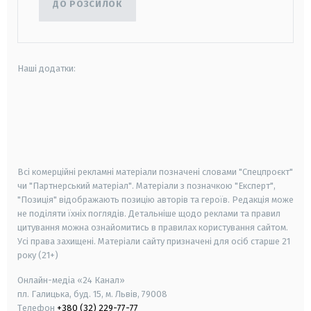
ДО РОЗСИЛОК
Наші додатки:
android
apple
smart tv
samsung smart tv
Всі комерційні рекламні матеріали позначені словами "Спецпроєкт"
чи "Партнерський матеріал". Матеріали з позначкою "Експерт",
"Позиція" відображають позицію авторів та героїв. Редакція може
не поділяти їхніх поглядів. Детальніше щодо реклами та правил
цитування можна ознайомитись в правилах користування сайтом.
Усі права захищені.
Матеріали сайту призначені для осіб старше
21
року (21+)
Онлайн-медіа «24 Канал»
пл. Галицька, буд. 15, м. Львів, 79008
Телефон
+380 (32) 229-77-77