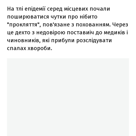
На тлі епідемії серед місцевих почали
поширюватися чутки про нібито
"прокляття", пов'язане з похованням. Через
це дехто з недовірою поставиіч до медиків і
чиновників, які прибули розслідувати
спалах хвороби.