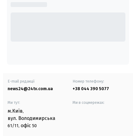
E-mail редакції
Номер телефону:
news24@24tv.com.ua
+38 044 390 5077
Ми тут:
Ми в соцмережах:
м.Київ
,
вул. Володимирська
офіс
61/11,
50