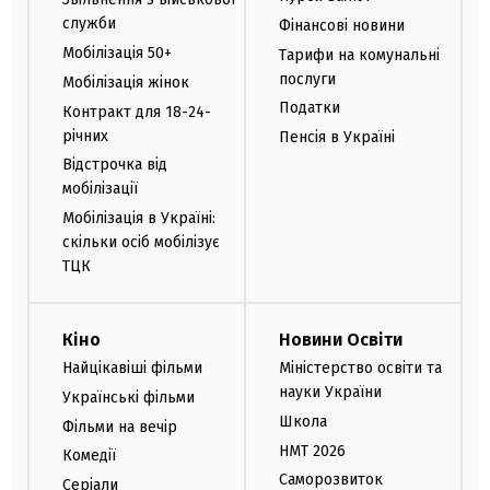
служби
Фінансові новини
Мобілізація 50+
Тарифи на комунальні
послуги
Мобілізація жінок
Податки
Контракт для 18-24-
річних
Пенсія в Україні
Відстрочка від
мобілізації
Мобілізація в Україні:
скільки осіб мобілізує
ТЦК
Кіно
Новини Освіти
Найцікавіші фільми
Міністерство освіти та
науки України
Українські фільми
Школа
Фільми на вечір
НМТ 2026
Комедії
Саморозвиток
Серіали