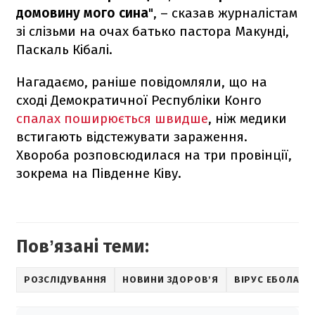
домовину мого сина
", – сказав журналістам
зі слізьми на очах батько пастора Макунді,
Паскаль Кібалі.
Нагадаємо, раніше повідомляли, що на
сході Демократичної Республіки Конго
спалах поширюється швидше
, ніж медики
встигають відстежувати зараження.
Хвороба розповсюдилася на три провінції,
зокрема на Південне Ківу.
Повʼязані теми:
РОЗСЛІДУВАННЯ
НОВИНИ ЗДОРОВʼЯ
ВІРУС ЕБОЛА