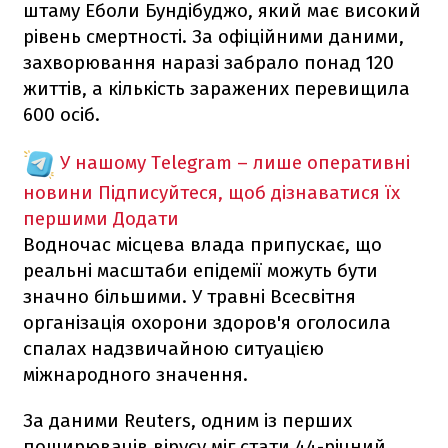
штаму Еболи Бундібуджо, який має високий
рівень смертності. За офіційними даними,
захворювання наразі забрало понад 120
життів, а кількість заражених перевищила
600 осіб.
У нашому Telegram – лише оперативні
новини
Підписуйтеся, щоб дізнаватися їх
першими
Додати
Водночас місцева влада припускає, що
реальні масштаби епідемії можуть бути
значно більшими. У травні Всесвітня
організація охорони здоров'я оголосила
спалах надзвичайною ситуацією
міжнародного значення.
За даними Reuters, одним із перших
поширювачів вірусу міг стати 44-річний