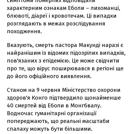
симптоми померлих відповідали
характерним ознакам Еболи – лихоманці,
блювоті, діареї і кровотечам. Ці випадки
розглядають в межах розслідування
походження.
Вказують, смерть пастора Макунді наразі є
найранішим із відомих підозрілих випадків,
пов'язаних з епідемією. Це може свідчити
про те, що вірус поширювався в регіоні ще
до його офіційного виявлення.
Станом на 9 червня Міністерство охорони
здоров'я Конго підтвердило щонайменше
40 смертей від Еболи в Монгбвалу.
Водночас гуманітарні організації
попереджають, що реальні масштаби
спалаху можуть бути більшими.