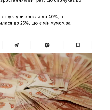
 зростанням витрат, що спонукає до
 структури зросла до 40%, а
лася до 25%, що є мінімумом за