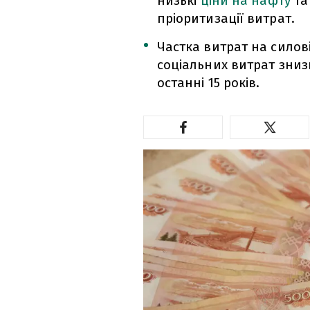
низькі
ціни на нафту
та
пріоритизації витрат.
Частка витрат на силові
соціальних витрат знизи
останні 15 років.