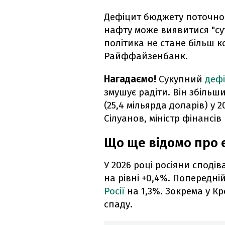
Дефіцит бюджету поточног
нафту може виявитися "су
політика не стане більш 
Райффайзенбанк.
Нагадаємо!
Сукупний
деф
змушує радіти. Він збільши
(25,4 мільярда доларів) у 
Сілуанов, міністр фінансів
Що ще відомо про е
У 2026 році росіяни споді
на рівні +0,4%. Попередн
Росії
на 1,3%. Зокрема у К
спаду.