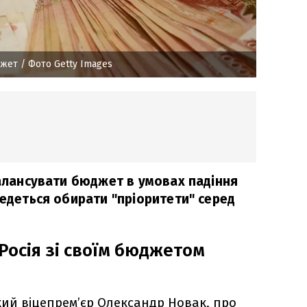
джет
/ Фото Getty Images
балансувати бюджет в умовах падіння
ведеться обирати "пріоритети" серед
Росія зі своїм бюджетом
кий віцепрем’єр Олександр Новак, про