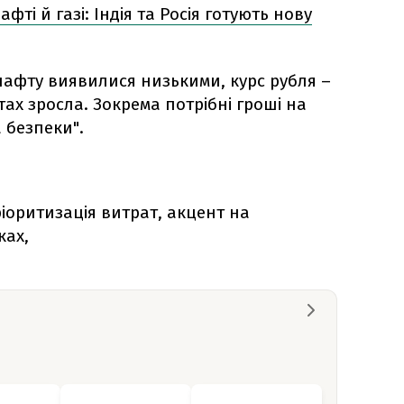
фті й газі: Індія та Росія готують нову
 нафту виявилися низькими, курс рубля –
тах зросла. Зокрема потрібні гроші на
 безпеки".
іоритизація витрат, акцент на
ках,