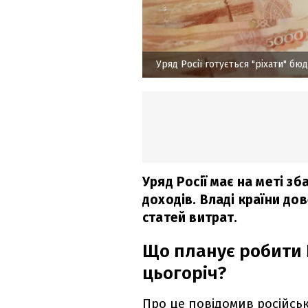
Уряд Росії готується "ріхати" бю
Уряд Росії має на меті з
доходів. Владі країни до
статей витрат.
Що планує робити 
цьогоріч?
Про це повідомив російсь