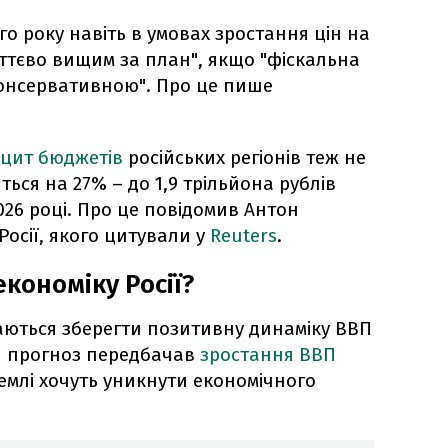
о року навіть в умовах зростання цін на
ттєво вищим за план", якщо "фіскальна
консервативною". Про це пише
іцит бюджетів
російських регіонів теж не
ться на 27% – до 1,9 трільйона рублів
2026 році. Про це повідомив Антон
 Росії, якого цитували у
Reuters
.
кономіку Росії?
ваються зберегти позитивну динаміку ВВП
ій прогноз передбачав
зростання ВВП
ремлі хочуть уникнути економічного