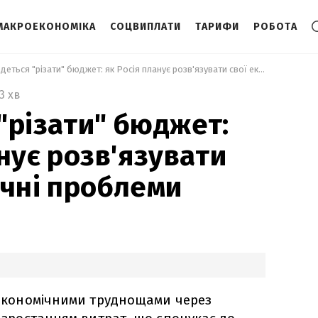
МАКРОЕКОНОМІКА
СОЦВИПЛАТИ
ТАРИФИ
РОБОТА
 Доведеться "різати" бюджет: як Росія планує розв'язувати свої економічні проблеми 
3 хв
"різати" бюджет:
нує розв'язувати
ічні проблеми
з економічними труднощами через