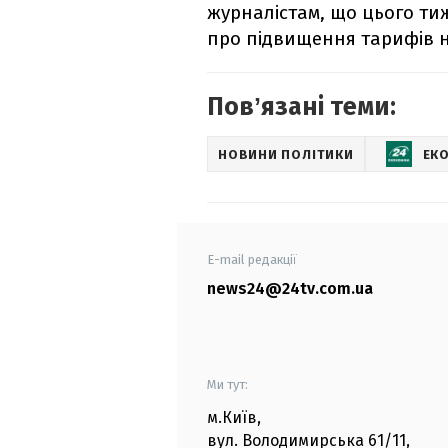
журналістам, що цього т
про підвищення тарифів н
Повʼязані теми:
НОВИНИ ПОЛІТИКИ
ЕК
E-mail редакції
news24@24tv.com.ua
Ми тут:
м.Київ
,
вул. Володимирська
61/11,