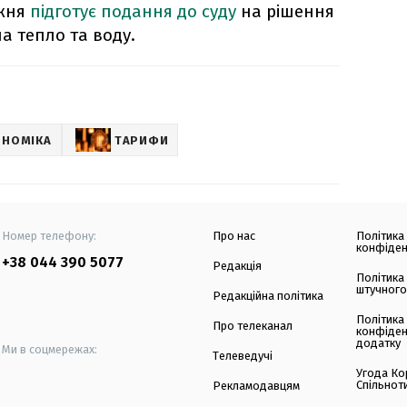
ижня
підготує подання до суду
на рішення
а тепло та воду.
ОНОМІКА
ТАРИФИ
Номер телефону:
Про нас
Політика
конфіден
+38 044 390 5077
Редакція
Політика
штучного
Редакційна політика
Політика
Про телеканал
конфіден
додатку
Ми в соцмережах:
Телеведучі
Угода Ко
Спільнот
Рекламодавцям