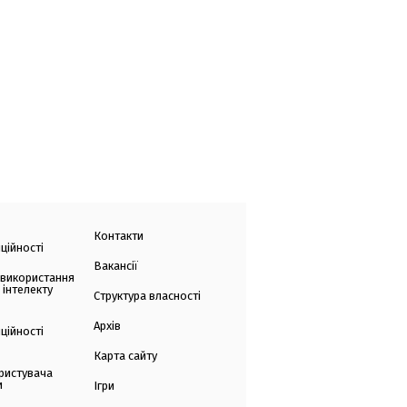
Контакти
ційності
Вакансії
 використання
 інтелекту
Структура власності
Архів
ційності
Карта сайту
ристувача
и
Ігри