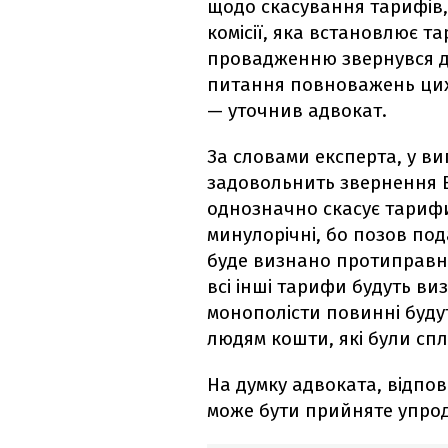
щодо скасування тарифів,
комісії, яка встановлює т
провадженню звернувся до
питання повноважень цих
— уточнив адвокат.
За словами експерта, у в
задовольнить звернення В
однозначно скасує тарифи
минулорічні, бо позов по
буде визнано протиправним
всі інші тарифи будуть ви
монополісти повинні будут
людям кошти, які були спл
На думку адвоката, відпо
може бути прийняте упрод