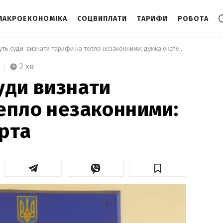
МАКРОЕКОНОМІКА
СОЦВИПЛАТИ
ТАРИФИ
РОБОТА
 Чи можуть суди  визнати тарифи на тепло незаконними: думка експерта  
2 хв
уди визнати
епло незаконними:
рта