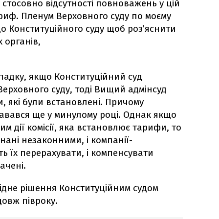
 стосовно відсутності повноважень у цій
ариф. Пленум Верховного суду по моєму
 Конституційного суду щоб роз’яснити
 органів,
ипадку, якщо Конституційний суд
ерховного суду, тоді Вищий адмінсуд
, які були встановлені. Причому
давався ще у минулому році. Однак якщо
 дії комісії, яка встановлює тарифи, то
знані незаконними, і компанії-
ь їх перерахувати, і компенсувати
ачені.
відне рішення Конституційним судом
овж півроку.