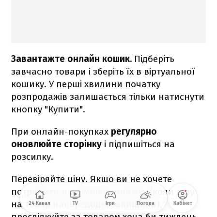
Завантажте онлайн кошик.
Підберіть
завчасно товари і зберіть їх в віртуальної
кошику. У перші хвилини початку
розпродажів залишається тільки натиснути
кнопку "Купити".
При онлайн-покупках
регулярно
оновлюйте сторінку
і підпишіться на
розсилку.
Перевіряйте ціну. Якщо ви не хочете
потрапити на сумнівну знижку (коли ціну
на товар напередодні завищили),
24 Канал
TV
Ігри
Погода
Кабінет
прослідкуйте за товаром хоча би тиждень.