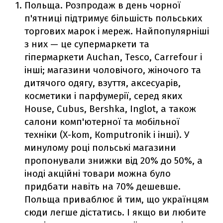
Польща.
Розпродаж в день чорної
п'ятниці підтримує більшість польських
торгових марок і мереж. Найпопулярніші
з них — це супермаркети та
гіпермаркети Auchan, Tesco, Carrefour і
інші; магазини чоловічого, жіночого та
дитячого одягу, взуття, аксесуарів,
косметики і парфумерії, серед яких
House, Cubus, Bershka, Inglot, а також
салони комп'ютерної та мобільної
техніки (X-kom, Кomputronik і інші). У
минулому році польські магазини
пропонували знижки від 20% до 50%, а
іноді акційні товари можна було
придбати навіть на 70% дешевше.
Польща приваблює й тим, що українцям
сюди легше дістатись. І якщо ви любите