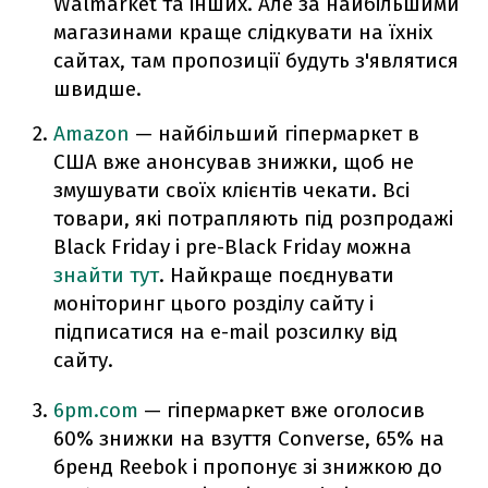
Walmarket та інших. Але за найбільшими
магазинами краще слідкувати на їхніх
сайтах, там пропозиції будуть з'являтися
швидше.
Amazon
— найбільший гіпермаркет в
США вже анонсував знижки, щоб не
змушувати своїх клієнтів чекати. Всі
товари, які потрапляють під розпродажі
Black Friday і pre-Black Friday можна
знайти тут
. Найкраще поєднувати
моніторинг цього розділу сайту і
підписатися на e-mail розсилку від
сайту.
6pm.com
— гіпермаркет вже оголосив
60% знижки на взуття Converse, 65% на
бренд Reebok і пропонує зі знижкою до