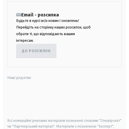
Email - розсилка
Будьте в курсі всіх новин і оновлень!
Перейдіть на сторінку наших розсилок, щоб
обрати ті, що відповідають вашим
інтересам.
ДО РОЗСИЛОК
Наші додатки:
android
apple
smart tv
samsung smart tv
Всі комерційні рекламні матеріали позначені словами "Спецпроєкт"
чи "Партнерський матеріал". Матеріали з позначкою "Експерт",