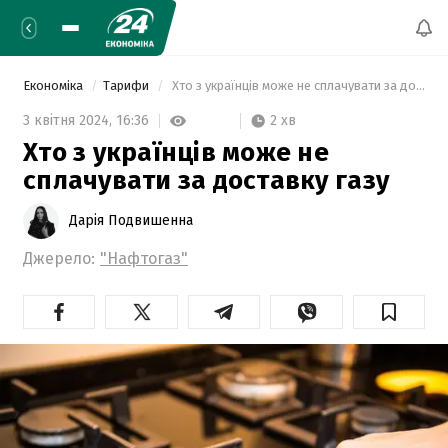
Економіка
Тарифи
 Хто з українців може не сплачувати за доставку газу 
2 хв
3 квітня 2024,
16:36
Хто з українців може не
сплачувати за доставку газу
Дарія Подвишенна
Джерело:
"Нафтогаз"