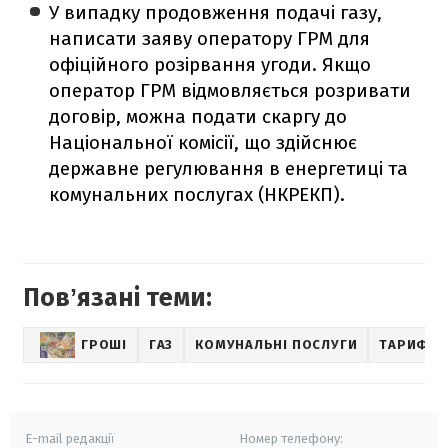
У випадку продовження подачі газу,
написати заяву оператору ГРМ для
офіційного розірвання угоди. Якщо
оператор ГРМ відмовляється розривати
договір, можна подати скаргу до
Національної комісії, що здійснює
державне регулювання в енергетиці та
комунальних послугах (НКРЕКП).
Повʼязані теми:
ГРОШІ
ГАЗ
КОМУНАЛЬНІ ПОСЛУГИ
ТАРИФИ Н
E-mail редакції
Номер телефону: