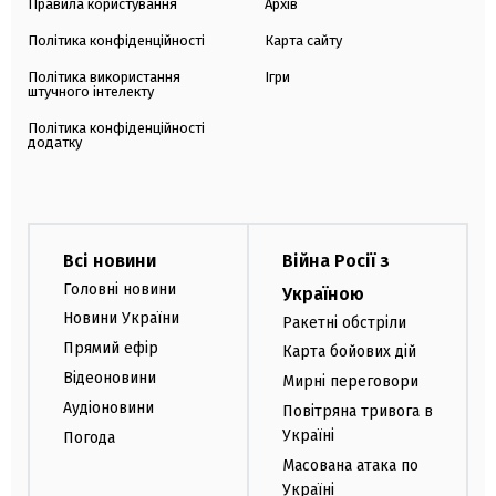
Правила користування
Архів
Політика конфіденційності
Карта сайту
Політика використання
Ігри
штучного інтелекту
Політика конфіденційності
додатку
Всі новини
Війна Росії з
Головні новини
Україною
Новини України
Ракетні обстріли
Прямий ефір
Карта бойових дій
Відеоновини
Мирні переговори
Аудіоновини
Повітряна тривога в
Україні
Погода
Масована атака по
Україні