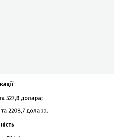
кації
та 527,8 долара;
та 2208,7 долара.
ність