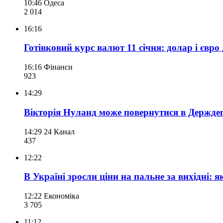
10:46
Одеса
2 014
16:16
Готівковий курс валют 11 січня: долар і євр
16:16
Фінанси
923
14:29
Вікторія Нуланд може повернутися в Держде
14:29
24 Канал
437
12:22
В Україні зросли ціни на пальне за вихідні: 
12:22
Економіка
3 705
11:12