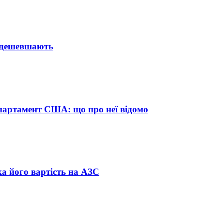
о дешевшають
партамент США: що про неї відомо
яка його вартість на АЗС