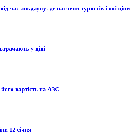
ід час локдауну: де натовпи туристів і які ціни
 втрачають у ціні
а його вартість на АЗС
ни 12 січня