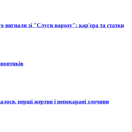
о вигнали зі "Слуги народу": кар'єра та статки
иноптиків
алося, перші жертви і непокарані злочини