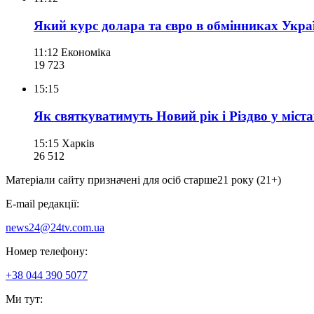
Який курс долара та євро в обмінниках Украї
11:12
Економіка
19 723
15:15
Як святкуватимуть Новий рік і Різдво у міст
15:15
Харків
26 512
Матеріали сайту призначені для осіб старше
21 року (21+)
E-mail редакції:
news24@24tv.com.ua
Номер телефону:
+38 044 390 5077
Ми тут: