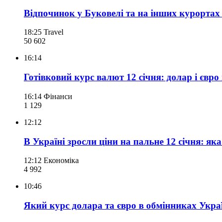
Відпочинок у Буковелі та на інших курортах п
18:25
Travel
50 602
16:14
Готівковий курс валют 12 січня: долар і євро
16:14
Фінанси
1 129
12:12
В Україні зросли ціни на пальне 12 січня: як
12:12
Економіка
4 992
10:46
Який курс долара та євро в обмінниках Украї