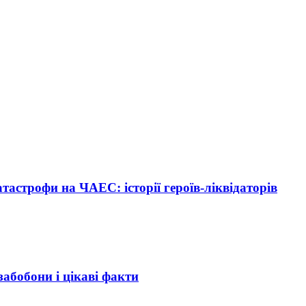
тастрофи на ЧАЕС: історії героїв-ліквідаторів
забобони і цікаві факти