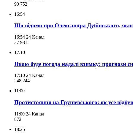
90 752
16:54
Що відомо про Олександра Дубінського, яког
16:54
24 Канал
37 931
17:10
Якою буде погода надалі взимку: прогнози с
17:10
24 Канал
248 244
11:00
Протистояння на Грушевського: як усе відбув
11:00
24 Канал
872
18:25