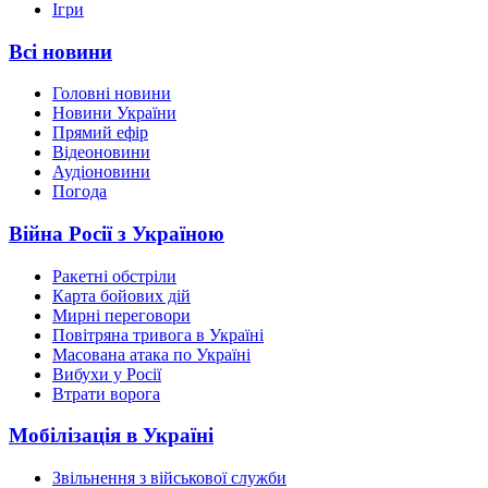
Ігри
Всі новини
Головні новини
Новини України
Прямий ефір
Відеоновини
Аудіоновини
Погода
Війна Росії з Україною
Ракетні обстріли
Карта бойових дій
Мирні переговори
Повітряна тривога в Україні
Масована атака по Україні
Вибухи у Росії
Втрати ворога
Мобілізація в Україні
Звільнення з військової служби