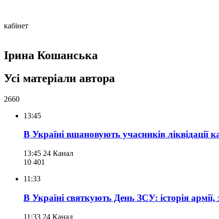
кабінет
Ірина Кошанська
Усі матеріали автора
2660
13:45
В Україні вшановують учасників ліквідації ка
13:45
24 Канал
10 401
11:33
В Україні святкують День ЗСУ: історія армії, 
11:33
24 Канал