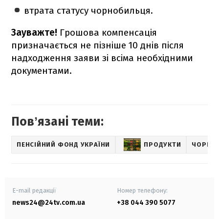
втрата статусу чорнобильця.
Зауважте!
Грошова компенсація
призначається не пізніше 10 днів після
надходження заяви зі всіма необхідними
документами.
Повʼязані теми:
ПЕНСІЙНИЙ ФОНД УКРАЇНИ
ПРОДУКТИ
ЧОРНО
E-mail редакції
Номер телефону:
news24@24tv.com.ua
+38 044 390 5077