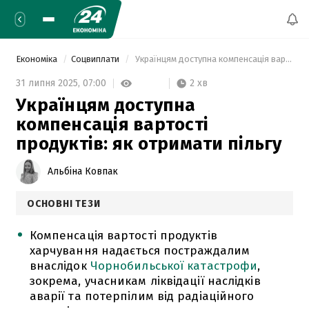
Економіка
Соцвиплати
 Українцям доступна компенсація вартості продуктів: як отримати пільгу 
2 хв
31 липня 2025,
07:00
Українцям доступна
компенсація вартості
продуктів: як отримати пільгу
Альбіна Ковпак
ОСНОВНІ ТЕЗИ
Компенсація вартості продуктів
харчування надається постраждалим
внаслідок
Чорнобильської катастрофи
,
зокрема, учасникам ліквідації наслідків
аварії та потерпілим від радіаційного