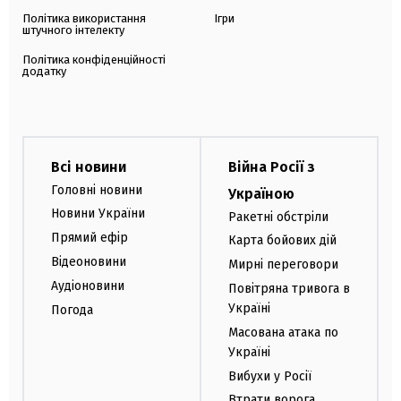
Політика використання
Ігри
штучного інтелекту
Політика конфіденційності
додатку
Всі новини
Війна Росії з
Головні новини
Україною
Новини України
Ракетні обстріли
Прямий ефір
Карта бойових дій
Відеоновини
Мирні переговори
Аудіоновини
Повітряна тривога в
Україні
Погода
Масована атака по
Україні
Вибухи у Росії
Втрати ворога