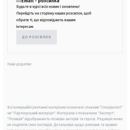
Email - розсилка
Будьте в курсі всіх новин і оновлень!
Перейдіть на сторінку наших розсилок, щоб
обрати ті, що відповідають вашим
інтересам.
ДО РОЗСИЛОК
Наші додатки:
android
apple
smart tv
samsung smart tv
Всі комерційні рекламні матеріали позначені словами "Спецпроєкт"
чи "Партнерський матеріал". Матеріали з позначкою "Експерт",
"Позиція" відображають позицію авторів та героїв. Редакція може
не поділяти їхніх поглядів. Детальніше щодо реклами та правил