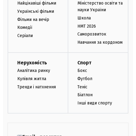
Найцікавіші фільми
Міністерство освіти та
науки України
Українські фільми
Школа
Фільми на вечір
НМТ 2026
Комедії
Саморозвиток
Серіали
Навчання за кордоном
Нерухомість
Спорт
Аналітика ринку
Бокс
Купівля житла
Футбол
Тренди і натхнення
Теніс
Біатлон
Інші види спорту