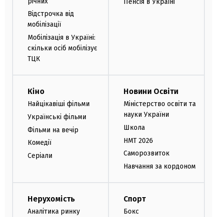
річних
Пенсія в Україні
Відстрочка від
мобілізації
Мобілізація в Україні:
скільки осіб мобілізує
ТЦК
Кіно
Новини Освіти
Найцікавіші фільми
Міністерство освіти та
науки України
Українські фільми
Школа
Фільми на вечір
НМТ 2026
Комедії
Саморозвиток
Серіали
Навчання за кордоном
Нерухомість
Спорт
Аналітика ринку
Бокс