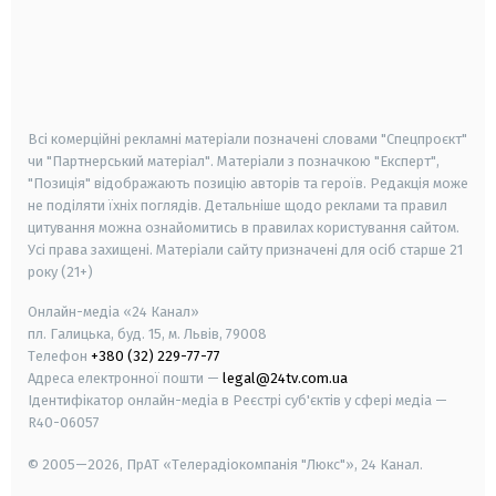
android
apple
smart tv
samsung smart tv
Всі комерційні рекламні матеріали позначені словами "Спецпроєкт"
чи "Партнерський матеріал". Матеріали з позначкою "Експерт",
"Позиція" відображають позицію авторів та героїв. Редакція може
не поділяти їхніх поглядів. Детальніше щодо реклами та правил
цитування можна ознайомитись в правилах користування сайтом.
Усі права захищені.
Матеріали сайту призначені для осіб старше
21
року (21+)
Онлайн-медіа «24 Канал»
пл. Галицька, буд. 15, м. Львів, 79008
Телефон
+380 (32) 229-77-77
Адреса електронної пошти —
legal@24tv.com.ua
Ідентифікатор онлайн-медіа в Реєстрі суб'єктів у сфері медіа —
R40-06057
© 2005—2026,
ПрАТ «Телерадіокомпанія "Люкс"», 24 Канал.