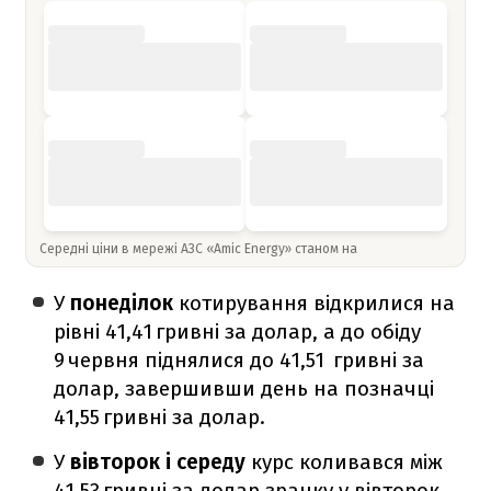
Середні ціни в мережі АЗС «Amic Energy» станом на
У
понеділок
котирування відкрилися на
рівні 41,41 гривні за долар, а до обіду
9 червня піднялися до 41,51 гривні за
долар, завершивши день на позначці
41,55 гривні за долар.
У
вівторок і середу
курс коливався між
41,53 гривні за долар зранку у вівторок