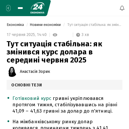
Економіка
Новини економіки
 Тут ситуація стабільна: як змінився курс долара в середині червня 2025 
3 хв
17 червня 2025,
14:40
Тут ситуація стабільна: як
змінився курс долара в
середині червня 2025
Анастасія Зорик
ОСНОВНІ ТЕЗИ
Готівковий курс
гривні укріплювався
протягом тижня, стабілізувавшись на рівні
41,09 – 41,63 гривні за долар до п'ятниці.
На міжбанківському ринку долар
коливався, починаючи тиждень з 41,41