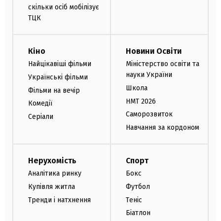
скільки осіб мобілізує
ТЦК
Кіно
Новини Освіти
Найцікавіші фільми
Міністерство освіти та
науки України
Українські фільми
Школа
Фільми на вечір
НМТ 2026
Комедії
Саморозвиток
Серіали
Навчання за кордоном
Нерухомість
Спорт
Аналітика ринку
Бокс
Купівля житла
Футбол
Тренди і натхнення
Теніс
Біатлон