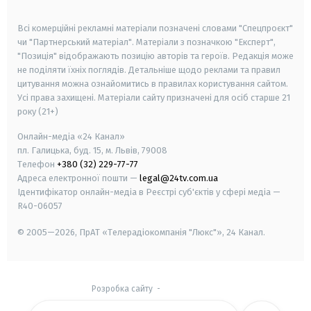
smart tv
samsung smart tv
Всі комерційні рекламні матеріали позначені словами "Спецпроєкт"
чи "Партнерський матеріал". Матеріали з позначкою "Експерт",
"Позиція" відображають позицію авторів та героїв. Редакція може
не поділяти їхніх поглядів. Детальніше щодо реклами та правил
цитування можна ознайомитись в правилах користування сайтом.
Усі права захищені.
Матеріали сайту призначені для осіб старше
21
року (21+)
Онлайн-медіа «24 Канал»
пл. Галицька, буд. 15, м. Львів, 79008
Телефон
+380 (32) 229-77-77
Адреса електронної пошти —
legal@24tv.com.ua
Ідентифікатор онлайн-медіа в Реєстрі суб'єктів у сфері медіа —
R40-06057
© 2005—2026,
ПрАТ «Телерадіокомпанія "Люкс"», 24 Канал.
Розробка сайту
-