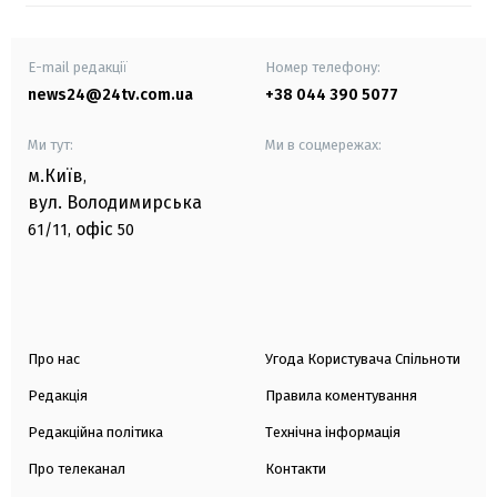
E-mail редакції
Номер телефону:
news24@24tv.com.ua
+38 044 390 5077
Ми тут:
Ми в соцмережах:
м.Київ
,
вул. Володимирська
офіс
61/11,
50
Про нас
Угода Користувача Спільноти
Редакція
Правила коментування
Редакційна політика
Технічна інформація
Про телеканал
Контакти