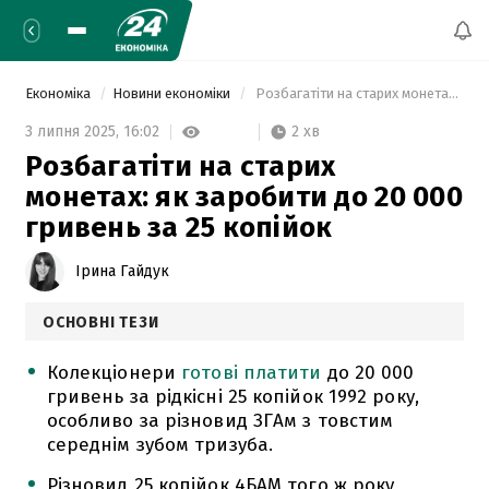
Економіка
Новини економіки
 Розбагатіти на старих монетах: як заробити до 20 000 гривень за 25 копійок 
2 хв
3 липня 2025,
16:02
Розбагатіти на старих
монетах: як заробити до 20 000
гривень за 25 копійок
Ірина Гайдук
ОСНОВНІ ТЕЗИ
Колекціонери
готові платити
до 20 000
гривень за рідкісні 25 копійок 1992 року,
особливо за різновид ЗГАм з товстим
середнім зубом тризуба.
Різновид 25 копійок 4БАМ того ж року