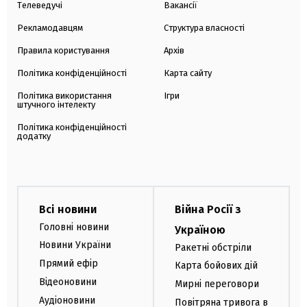
Телеведучі
Вакансії
Рекламодавцям
Структура власності
Правила користування
Архів
Політика конфіденційності
Карта сайту
Політика використання
Ігри
штучного інтелекту
Політика конфіденційності
додатку
Всі новини
Війна Росії з
Головні новини
Україною
Новини України
Ракетні обстріли
Прямий ефір
Карта бойових дій
Відеоновини
Мирні переговори
Аудіоновини
Повітряна тривога в