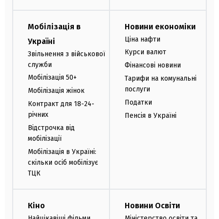
Мобілізація в
Новини економіки
Ціна нафти
Україні
Курси валют
Звільнення з військової
служби
Фінансові новини
Мобілізація 50+
Тарифи на комунальні
послуги
Мобілізація жінок
Податки
Контракт для 18-24-
річних
Пенсія в Україні
Відстрочка від
мобілізації
Мобілізація в Україні:
скільки осіб мобілізує
ТЦК
Кіно
Новини Освіти
Найцікавіші фільми
Міністерство освіти та