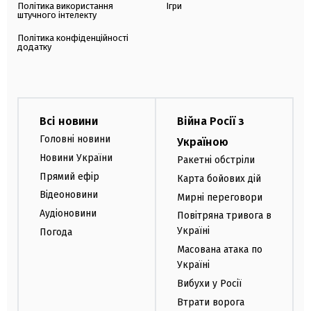
Політика використання
Ігри
штучного інтелекту
Політика конфіденційності
додатку
Всі новини
Війна Росії з
Головні новини
Україною
Новини України
Ракетні обстріли
Прямий ефір
Карта бойових дій
Відеоновини
Мирні переговори
Аудіоновини
Повітряна тривога в
Україні
Погода
Масована атака по
Україні
Вибухи у Росії
Втрати ворога