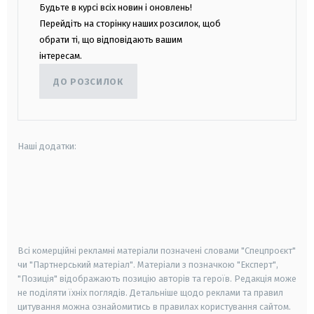
Будьте в курсі всіх новин і оновлень!
Перейдіть на сторінку наших розсилок, щоб
обрати ті, що відповідають вашим
інтересам.
ДО РОЗСИЛОК
Наші додатки:
android
apple
smart tv
samsung smart tv
Всі комерційні рекламні матеріали позначені словами "Спецпроєкт"
чи "Партнерський матеріал". Матеріали з позначкою "Експерт",
"Позиція" відображають позицію авторів та героїв. Редакція може
не поділяти їхніх поглядів. Детальніше щодо реклами та правил
цитування можна ознайомитись в правилах користування сайтом.