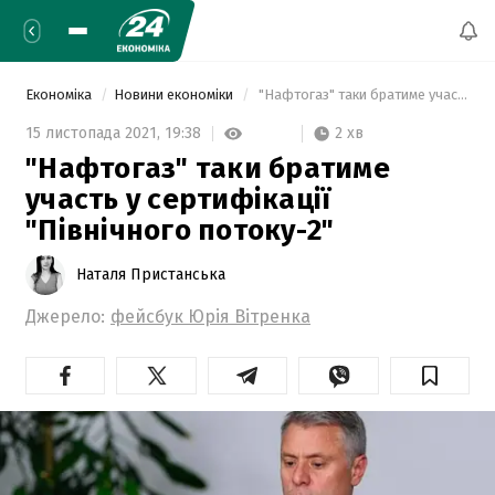
Економіка
Новини економіки
 "Нафтогаз" таки братиме участь у сертифікації "Північного потоку-2" 
2 хв
15 листопада 2021,
19:38
"Нафтогаз" таки братиме
участь у сертифікації
"Північного потоку-2"
Наталя Пристанська
Джерело:
фейсбук Юрія Вітренка