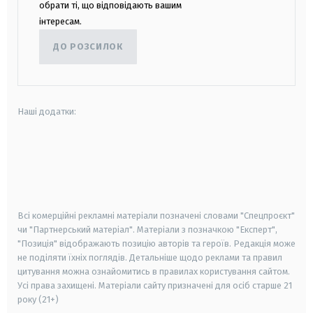
обрати ті, що відповідають вашим
інтересам.
ДО РОЗСИЛОК
Наші додатки:
android
apple
smart tv
samsung smart tv
Всі комерційні рекламні матеріали позначені словами "Спецпроєкт"
чи "Партнерський матеріал". Матеріали з позначкою "Експерт",
"Позиція" відображають позицію авторів та героїв. Редакція може
не поділяти їхніх поглядів. Детальніше щодо реклами та правил
цитування можна ознайомитись в правилах користування сайтом.
Усі права захищені.
Матеріали сайту призначені для осіб старше
21
року (21+)