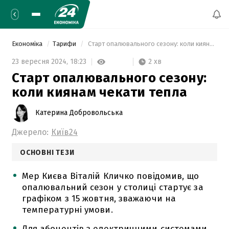
Економіка
Тарифи
 Старт опалювального сезону: коли киянам чекати тепла 
2 хв
23 вересня 2024,
18:23
Старт опалювального сезону:
коли киянам чекати тепла
Катерина Добровольська
Джерело:
Київ24
ОСНОВНІ ТЕЗИ
Мер Києва Віталій Кличко повідомив, що
опалювальний сезон у столиці стартує за
графіком з 15 жовтня, зважаючи на
температурні умови.
Для абонентів з електричними системами