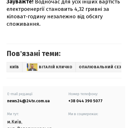
Зауважте!
Водночас для усіх інших вартість
електроенергії становить 4,32 гривні за
кіловат-годину незалежно від обсягу
споживання.
Повʼязані теми:
КИЇВ
ВІТАЛІЙ КЛИЧКО
ОПАЛЮВАЛЬНИЙ СЕЗОН
E-mail редакції
Номер телефону:
news24@24tv.com.ua
+38 044 390 5077
Ми тут:
Ми в соцмережах:
м.Київ
,