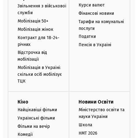
Курси валют
Звільнення з військової
служби
Фінансові новини
Мобілізація 50+
Тарифи на комунальні
послуги
Мобілізація жінок
Податки
Контракт для 18-24-
річних
Пенсія в Україні
Відстрочка від
мобілізації
Мобілізація в Україні:
скільки осіб мобілізує
ТЦК
Кіно
Новини Освіти
Найцікавіші фільми
Міністерство освіти та
науки України
Українські фільми
Школа
Фільми на вечір
НМТ 2026
Комедії