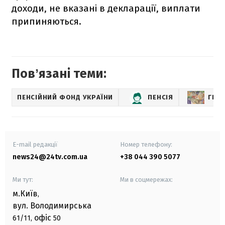
доходи, не вказані в декларації, виплати
припиняються.
Повʼязані теми:
ПЕНСІЙНИЙ ФОНД УКРАЇНИ
ПЕНСІЯ
ГРО
E-mail редакції
Номер телефону:
news24@24tv.com.ua
+38 044 390 5077
Ми тут:
Ми в соцмережах:
м.Київ
,
вул. Володимирська
офіс
61/11,
50