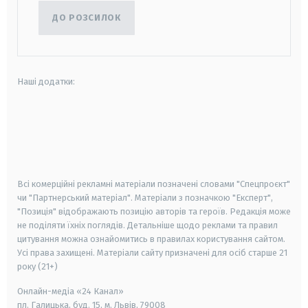
ДО РОЗСИЛОК
Наші додатки:
android
apple
smart tv
samsung smart tv
Всі комерційні рекламні матеріали позначені словами "Спецпроєкт"
чи "Партнерський матеріал". Матеріали з позначкою "Експерт",
"Позиція" відображають позицію авторів та героїв. Редакція може
не поділяти їхніх поглядів. Детальніше щодо реклами та правил
цитування можна ознайомитись в правилах користування сайтом.
Усі права захищені.
Матеріали сайту призначені для осіб старше
21
року (21+)
Онлайн-медіа «24 Канал»
пл. Галицька, буд. 15, м. Львів, 79008