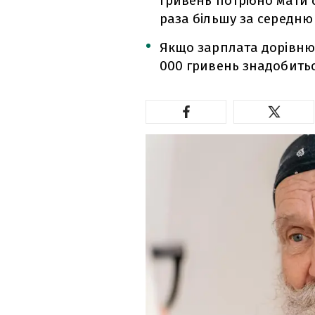
гривень потрібно мати с
раза більшу за середню 
Якщо зарплата дорівнює 
000 гривень знадобитьс