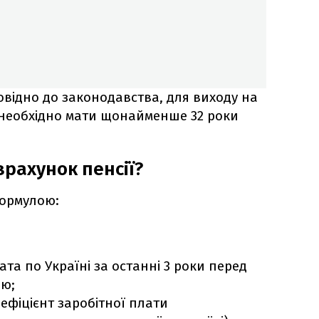
повідно до законодавства, для виходу на
в необхідно мати щонайменше 32 роки
зрахунок пенсії?
формулою:
ата по Україні за останні 3 роки перед
ію;
оефіцієнт заробітної плати