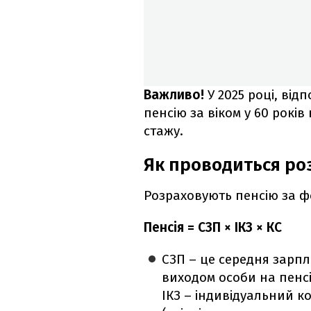
Важливо!
У 2025 році, від
пенсію за віком у 60 рокі
стажу.
Як проводиться ро
Розраховують пенсію за 
Пенсія = СЗП × ІКЗ × КС
СЗП – це середня зарпл
виходом особи на пенс
ІКЗ – індивідуальний к