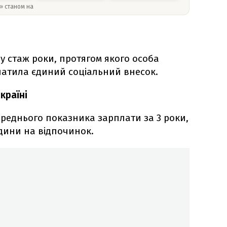
y» станом на
у стаж роки, протягом якого особа
латила єдиний соціальний внесок.
країні
ереднього показника зарплати за 3 роки,
дини на відпочинок.