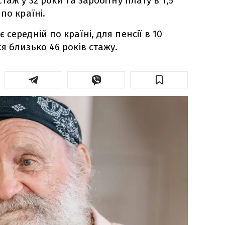
таж у 32 роки та заробітну плату в 1,5
по країні.
середній по країні, для пенсії в 10
я близько 46 років стажу.