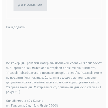
ДО РОЗСИЛОК
Наші додатки:
android
apple
smart tv
samsung smart tv
Всі комерційні рекламні матеріали позначені словами "Спецпроєкт"
чи "Партнерський матеріал". Матеріали з позначкою "Експерт",
"Позиція" відображають позицію авторів та героїв. Редакція може
не поділяти їхніх поглядів. Детальніше щодо реклами та правил
цитування можна ознайомитись в правилах користування сайтом.
Усі права захищені.
Матеріали сайту призначені для осіб старше
21
року (21+)
Онлайн-медіа «24 Канал»
пл. Галицька, буд. 15, м. Львів, 79008