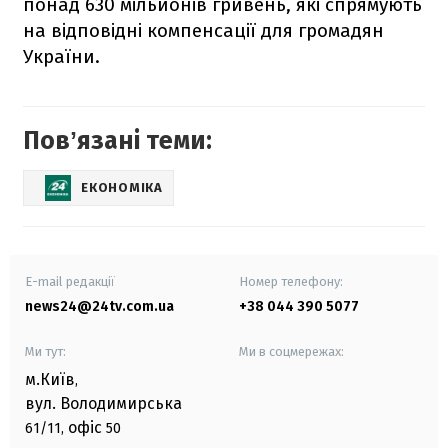
понад 630 мільйонів гривень, які спрямують
на відповідні компенсації для громадян
України.
Повʼязані теми:
ЕКОНОМІКА
E-mail редакції
Номер телефону:
news24@24tv.com.ua
+38 044 390 5077
Ми тут:
Ми в соцмережах:
м.Київ
,
вул. Володимирська
офіс
61/11,
50