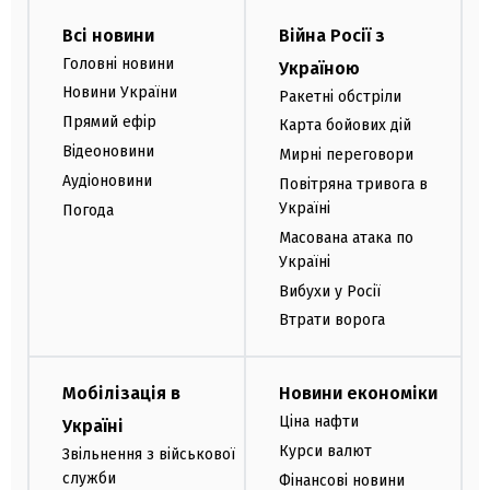
Всі новини
Війна Росії з
Головні новини
Україною
Новини України
Ракетні обстріли
Прямий ефір
Карта бойових дій
Відеоновини
Мирні переговори
Аудіоновини
Повітряна тривога в
Україні
Погода
Масована атака по
Україні
Вибухи у Росії
Втрати ворога
Мобілізація в
Новини економіки
Ціна нафти
Україні
Курси валют
Звільнення з військової
служби
Фінансові новини