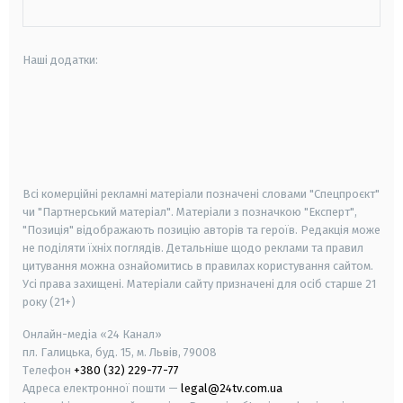
Наші додатки:
android
apple
smart tv
samsung smart tv
Всі комерційні рекламні матеріали позначені словами "Спецпроєкт"
чи "Партнерський матеріал". Матеріали з позначкою "Експерт",
"Позиція" відображають позицію авторів та героїв. Редакція може
не поділяти їхніх поглядів. Детальніше щодо реклами та правил
цитування можна ознайомитись в правилах користування сайтом.
Усі права захищені.
Матеріали сайту призначені для осіб старше
21
року (21+)
Онлайн-медіа «24 Канал»
пл. Галицька, буд. 15, м. Львів, 79008
Телефон
+380 (32) 229-77-77
Адреса електронної пошти —
legal@24tv.com.ua