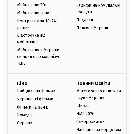
Мобілізація 50+
Тарифи на комунальні
послуги
Мобілізація жінок
Податки
Контракт для 18-24-
річних
Пенсія в Україні
Відстрочка від
мобілізації
Мобілізація в Україні:
скільки осіб мобілізує
ТЦК
Кіно
Новини Освіти
Найцікавіші фільми
Міністерство освіти та
науки України
Українські фільми
Школа
Фільми на вечір
НМТ 2026
Комедії
Саморозвиток
Серіали
Навчання за кордоном