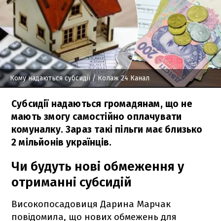
Кому надаються субсидії
/ Колаж 24 Канал
Субсидії надаються громадянам, що не
мають змогу самостійно оплачувати
комуналку. Зараз такі пільги має близько
2 мільйонів українців.
Чи будуть нові обмеження у
отриманні субсидій
Високопосадовиця Дарина Марчак
повідомила, що нових обмежень для