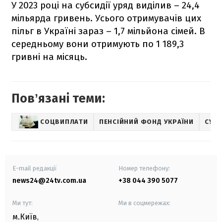
У 2023 році на субсидії уряд виділив – 24,4
мільярда гривень. Усього отримувачів цих
пільг в Україні зараз – 1,7 мільйона сімей. В
середньому вони отримують по 1 189,3
гривні на місяць.
Повʼязані теми:
СОЦВИПЛАТИ
ПЕНСІЙНИЙ ФОНД УКРАЇНИ
СУБС
E-mail редакції
Номер телефону:
news24@24tv.com.ua
+38 044 390 5077
Ми тут:
Ми в соцмережах:
м.Київ
,