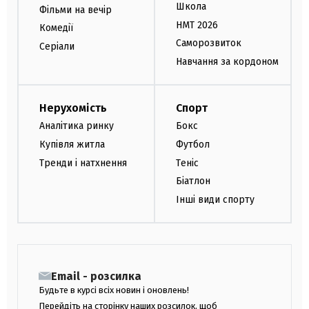
Школа
Фільми на вечір
НМТ 2026
Комедії
Саморозвиток
Серіали
Навчання за кордоном
Нерухомість
Спорт
Аналітика ринку
Бокс
Купівля житла
Футбол
Тренди і натхнення
Теніс
Біатлон
Інші види спорту
Email - розсилка
Будьте в курсі всіх новин і оновлень!
Перейдіть на сторінку наших розсилок, щоб