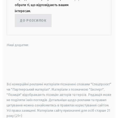
обрати ті, що відповідають вашим
інтересам.
ДО РОЗСИЛОК
Наші додатки:
android
apple
smart tv
samsung smart tv
Всі комерційні рекламні матеріали позначені словами "Спецпроєкт"
чи "Партнерський матеріал". Матеріали з позначкою "Експерт",
"Позиція" відображають позицію авторів та героїв. Редакція може
не поділяти їхніх поглядів. Детальніше щодо реклами та правил
цитування можна ознайомитись в правилах користування сайтом.
Усі права захищені.
Матеріали сайту призначені для осіб старше
21
року (21+)