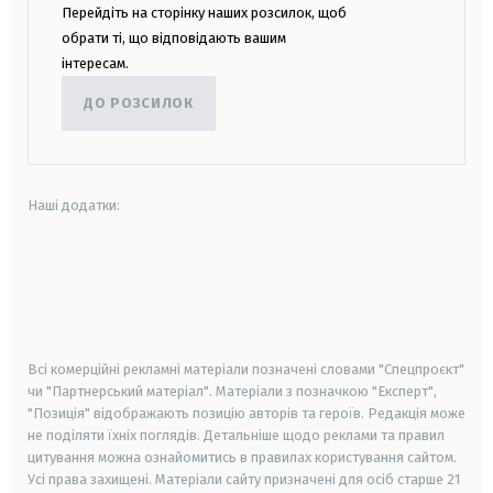
Перейдіть на сторінку наших розсилок, щоб
обрати ті, що відповідають вашим
інтересам.
ДО РОЗСИЛОК
Наші додатки:
android
apple
smart tv
samsung smart tv
Всі комерційні рекламні матеріали позначені словами "Спецпроєкт"
чи "Партнерський матеріал". Матеріали з позначкою "Експерт",
"Позиція" відображають позицію авторів та героїв. Редакція може
не поділяти їхніх поглядів. Детальніше щодо реклами та правил
цитування можна ознайомитись в правилах користування сайтом.
Усі права захищені.
Матеріали сайту призначені для осіб старше
21