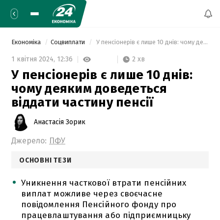
Економіка
Соцвиплати
 У пенсіонерів є лише 10 днів: чому деяким доведеться віддати частину пенсії 
2 хв
1 квітня 2024,
12:36
У пенсіонерів є лише 10 днів:
чому деяким доведеться
віддати частину пенсії
Анастасія Зорик
Джерело:
ПФУ
ОСНОВНІ ТЕЗИ
Уникнення часткової втрати пенсійних
виплат можливе через своєчасне
повідомлення Пенсійного фонду про
працевлаштування або підприємницьку