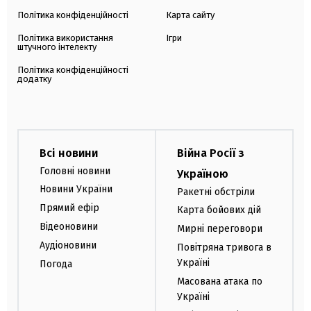
Політика конфіденційності
Карта сайту
Політика використання
Ігри
штучного інтелекту
Політика конфіденційності
додатку
Всі новини
Війна Росії з
Головні новини
Україною
Новини України
Ракетні обстріли
Прямий ефір
Карта бойових дій
Відеоновини
Мирні переговори
Аудіоновини
Повітряна тривога в
Україні
Погода
Масована атака по
Україні