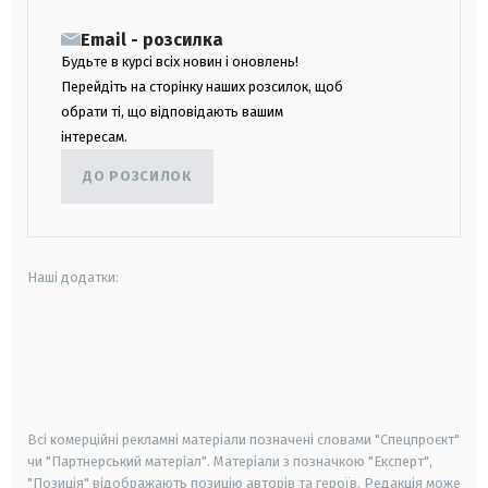
Email - розсилка
Будьте в курсі всіх новин і оновлень!
Перейдіть на сторінку наших розсилок, щоб
обрати ті, що відповідають вашим
інтересам.
ДО РОЗСИЛОК
Наші додатки:
android
apple
smart tv
samsung smart tv
Всі комерційні рекламні матеріали позначені словами "Спецпроєкт"
чи "Партнерський матеріал". Матеріали з позначкою "Експерт",
"Позиція" відображають позицію авторів та героїв. Редакція може