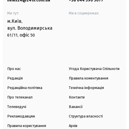
news24@24tv.com.ua
+38 044 390 5077
Ми тут:
Ми в соцмережах:
м.Київ
,
вул. Володимирська
офіс
61/11,
50
Про нас
Угода Користувача Спільноти
Редакція
Правила коментування
Редакційна політика
Технічна інформація
Про телеканал
Контакти
Телеведучі
Вакансії
Рекламодавцям
Структура власності
Правила користування
Архів