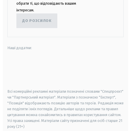
обрати ті, що відповідають вашим
інтересам.
ДО РОЗСИЛОК
Наші додатки:
android
apple
smart tv
samsung smart tv
Всі комерційні рекламні матеріали позначені словами "Спецпроєкт"
чи "Партнерський матеріал". Матеріали з позначкою "Експерт",
"Позиція" відображають позицію авторів та героїв. Редакція може
не поділяти їхніх поглядів. Детальніше щодо реклами та правил
цитування можна ознайомитись в правилах користування сайтом.
Усі права захищені.
Матеріали сайту призначені для осіб старше
21
року (21+)