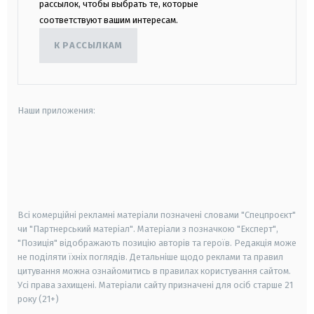
рассылок, чтобы выбрать те, которые
соответствуют вашим интересам.
К РАССЫЛКАМ
Наши приложения:
android
apple
smart tv
samsung smart tv
Всі комерційні рекламні матеріали позначені словами "Спецпроєкт"
чи "Партнерський матеріал". Матеріали з позначкою "Експерт",
"Позиція" відображають позицію авторів та героїв. Редакція може
не поділяти їхніх поглядів. Детальніше щодо реклами та правил
цитування можна ознайомитись в правилах користування сайтом.
Усі права захищені.
Матеріали сайту призначені для осіб старше
21
року (21+)