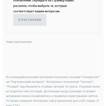
обновлений! Перейдите на страницу наших
рассылок, чтобы выбрать те, которые
соответствуют вашим интересам.
К РАССЫЛКАМ
Наши приложения:
android
apple
smart tv
samsung smart tv
Всі комерційні рекламні матеріали позначені словами "Спецпроєкт"
чи "Партнерський матеріал". Матеріали з позначкою "Експерт",
"Позиція" відображають позицію авторів та героїв. Редакція може
не поділяти їхніх поглядів. Детальніше щодо реклами та правил
цитування можна ознайомитись в правилах користування сайтом.
Усі права захищені.
Матеріали сайту призначені для осіб старше
21
року (21+)