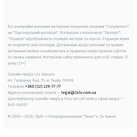
android
apple
smart tv
samsung smart tv
Всі комерційні рекламні матеріали позначені словами "Спецпроєкт"
чи "Партнерський матеріал". Матеріали з позначкою "Експерт",
"Позиція" відображають позицію авторів та героїв. Редакція може
не поділяти їхніх поглядів. Детальніше щодо реклами та правил
цитування можна ознайомитись в правилах користування сайтом.
Усі права захищені.
Матеріали сайту призначені для осіб старше
21
року (21+)
Онлайн-медіа «24 Канал»
пл. Галицька, буд. 15, м. Львів, 79008
Телефон
+380 (32) 229-77-77
Адреса електронної пошти —
legal@24tv.com.ua
Ідентифікатор онлайн-медіа в Реєстрі суб'єктів у сфері медіа —
R40-06057
© 2005—2026,
ПрАТ «Телерадіокомпанія "Люкс"», 24 Канал.