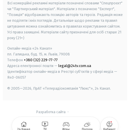
Всі комерційні рекламні матеріали позначені словами "Спецпроєкт"
чи "Партнерський матеріал". Матеріали з позначкою "Експерт",
"Позиція" відображають позицію авторів та героїв. Редакція може
не поділяти їхніх поглядів. Детальніше щодо реклами та правил
цитування можна ознайомитись в правилах користування сайтом.
Усі права захищені.
Матеріали сайту призначені для осіб старше
21
року (21+)
Онлайн-медіа «24 Канал»
пл. Галицька, буд. 15, м. Львів, 79008
Телефон
+380 (32) 229-77-77
Адреса електронної пошти —
legal@24tv.com.ua
Ідентифікатор онлайн-медіа в Реєстрі суб'єктів у сфері медіа —
R40-06057
© 2005—2026,
ПрАТ «Телерадіокомпанія "Люкс"», 24 Канал.
Разработка сайта
-
24 Канал
TV
Игры
Погода
Кабинет