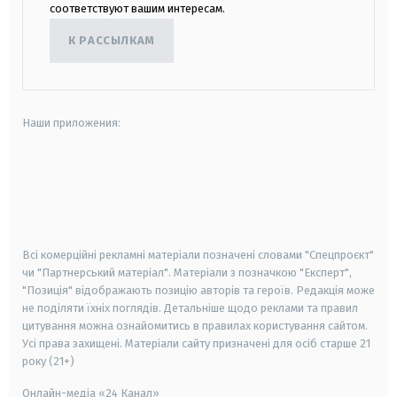
соответствуют вашим интересам.
К РАССЫЛКАМ
Наши приложения:
android
apple
smart tv
samsung smart tv
Всі комерційні рекламні матеріали позначені словами "Спецпроєкт"
чи "Партнерський матеріал". Матеріали з позначкою "Експерт",
"Позиція" відображають позицію авторів та героїв. Редакція може
не поділяти їхніх поглядів. Детальніше щодо реклами та правил
цитування можна ознайомитись в правилах користування сайтом.
Усі права захищені.
Матеріали сайту призначені для осіб старше
21
року (21+)
Онлайн-медіа «24 Канал»