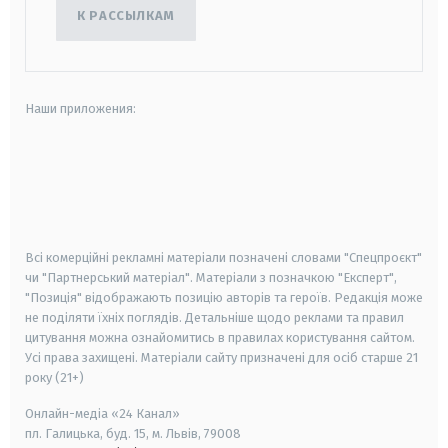
К РАССЫЛКАМ
Наши приложения:
android
apple
smart tv
samsung smart tv
Всі комерційні рекламні матеріали позначені словами "Спецпроєкт"
чи "Партнерський матеріал". Матеріали з позначкою "Експерт",
"Позиція" відображають позицію авторів та героїв. Редакція може
не поділяти їхніх поглядів. Детальніше щодо реклами та правил
цитування можна ознайомитись в правилах користування сайтом.
Усі права захищені.
Матеріали сайту призначені для осіб старше
21
року (21+)
Онлайн-медіа «24 Канал»
пл. Галицька, буд. 15, м. Львів, 79008