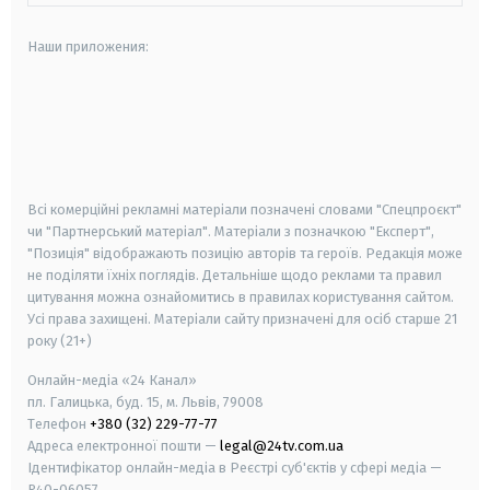
Наши приложения:
android
apple
smart tv
samsung smart tv
Всі комерційні рекламні матеріали позначені словами "Спецпроєкт"
чи "Партнерський матеріал". Матеріали з позначкою "Експерт",
"Позиція" відображають позицію авторів та героїв. Редакція може
не поділяти їхніх поглядів. Детальніше щодо реклами та правил
цитування можна ознайомитись в правилах користування сайтом.
Усі права захищені.
Матеріали сайту призначені для осіб старше
21
року (21+)
Онлайн-медіа «24 Канал»
пл. Галицька, буд. 15, м. Львів, 79008
Телефон
+380 (32) 229-77-77
Адреса електронної пошти —
legal@24tv.com.ua
Ідентифікатор онлайн-медіа в Реєстрі суб'єктів у сфері медіа —
R40-06057