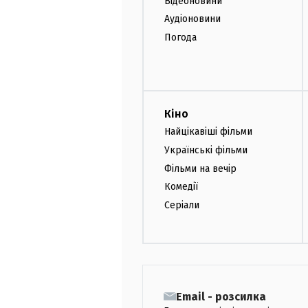
Відеоновини
Аудіоновини
Погода
Кіно
Найцікавіші фільми
Українські фільми
Фільми на вечір
Комедії
Серіали
Email - розсилка