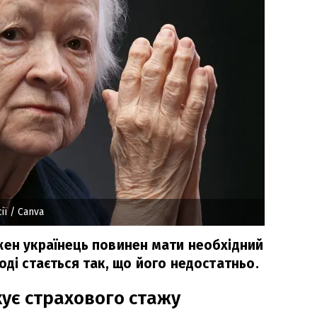
ії
/ Canva
жен українець повинен мати необхідний
оді стається так, що його недостатньо.
кує страхового стажу