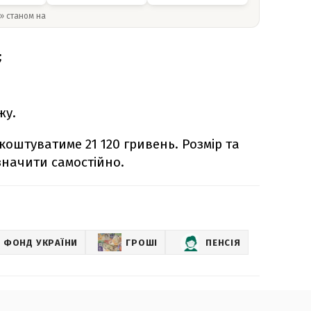
y» станом на
;
жу.
коштуватиме 21 120 гривень. Розмір та
значити самостійно.
 ФОНД УКРАЇНИ
ГРОШІ
ПЕНСІЯ