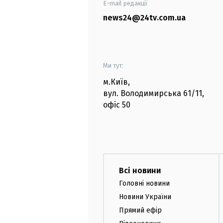
E-mail редакції
news24@24tv.com.ua
Ми тут:
м.Київ
,
вул. Володимирська
61/11,
офіс
50
Всі новини
Головні новини
Новини України
Прямий ефір