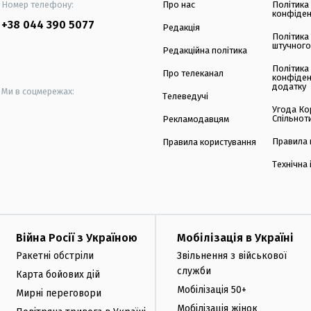
Номер телефону:
Про нас
Політика
конфіден
+38 044 390 5077
Редакція
Політика
штучного
Редакційна політика
Політика
Про телеканал
конфіден
додатку
Ми в соцмережах:
Телеведучі
Угода Ко
Спільнот
Рекламодавцям
Правила 
Правила користування
Технічна
Війна Росії з Україною
Мобілізація в Україні
Ракетні обстріли
Звільнення з військової
служби
Карта бойових дій
Мобілізація 50+
Мирні переговори
Мобілізація жінок