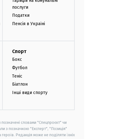
Тарифи на комунальні
послуги
Податки
и
Пенсія в Україні
Спорт
Бокс
Футбол
Теніс
Біатлон
Інші види спорту
и позначені словами "Спецпроєкт" чи
ли з позначкою "Експерт", "Позиція"
героїв. Редакція може не поділяти їхніх