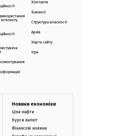
Контакти
ційності
Вакансії
 використання
 інтелекту
Структура власності
Архів
ційності
Карта сайту
ристувача
и
Ігри
коментування
 інформація
Новини економіки
Ціна нафти
Курси валют
Фінансові новини