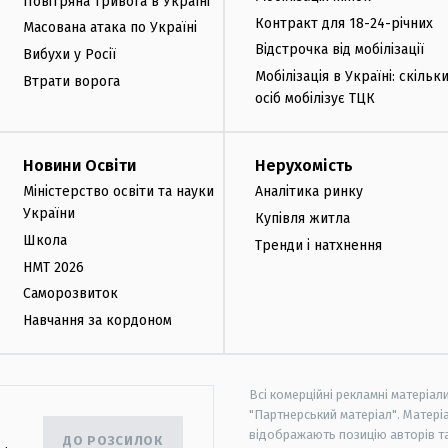
Повітряна тривога в Україні
Контракт для 18-24-річних
Масована атака по Україні
Відстрочка від мобілізації
Вибухи у Росії
Мобілізація в Україні: скільк
Втрати ворога
осіб мобілізує ТЦК
Новини Освіти
Нерухомість
Міністерство освіти та науки
Аналітика ринку
України
Купівля житла
Школа
Тренди і натхнення
НМТ 2026
Саморозвиток
Навчання за кордоном
Всі комерційні рекламні матеріал
"Партнерський матеріал". Матеріа
відображають позицію авторів та 
ДО РОЗСИЛОК