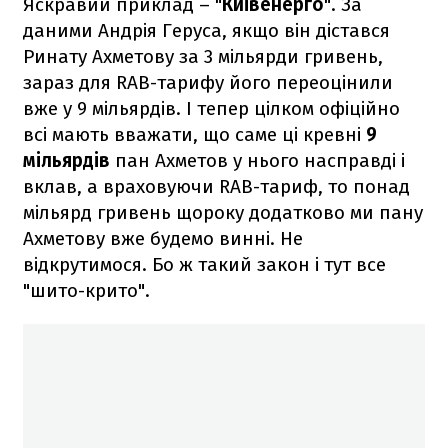
Яскравий приклад – "
Київенерго
". За
даними Андрія Геруса, якщо він дістався
Ринату Ахметову за 3 мільярди гривень,
зараз для RAB-тарифу його переоцінили
вже у 9 мільярдів. І тепер цілком офіційно
всі мають вважати, що саме ці кревні
9
мільярдів
пан Ахметов у нього насправді і
вклав, а враховуючи RAB-тариф, то понад
мільярд гривень щороку додатково ми пану
Ахметову вже будемо винні. Не
відкрутимося. Бо ж такий закон і тут все
"шито-крито".