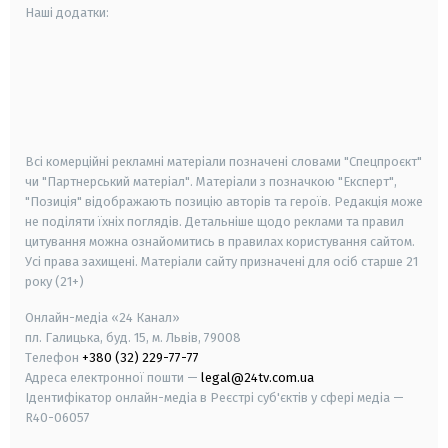
Наші додатки:
android
apple
smart tv
samsung smart tv
Всі комерційні рекламні матеріали позначені словами "Спецпроєкт"
чи "Партнерський матеріал". Матеріали з позначкою "Експерт",
"Позиція" відображають позицію авторів та героїв. Редакція може
не поділяти їхніх поглядів. Детальніше щодо реклами та правил
цитування можна ознайомитись в правилах користування сайтом.
Усі права захищені.
Матеріали сайту призначені для осіб старше
21
року (21+)
Онлайн-медіа «24 Канал»
пл. Галицька, буд. 15, м. Львів, 79008
Телефон
+380 (32) 229-77-77
Адреса електронної пошти —
legal@24tv.com.ua
Ідентифікатор онлайн-медіа в Реєстрі суб'єктів у сфері медіа —
R40-06057