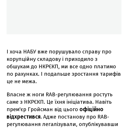
І хоча НАБУ вже порушувало справу про
корупційну складову і приходило з
обшукам до НКРЄКП, ми все одно платимо
по рахунках. І подальше зростання тарифів
це не межа.
Власне ж ноги RAB-регулювання ростуть
саме з НКРЄКП. Це їхня ініціатива. Навіть
прем'єр Гройсман від цього
офіційно
відхрестився.
Адже постанову про RAB-
регулювання легалізували, опублікувавши