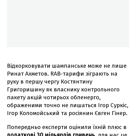
Відкорковувати шампанське може не лише
Ринат Ахметов. RAB-тарифи зіграють на
руку в першу чергу Костянтину
Григоришину як власнику контрольного
пакету акцій чотирьох обленерго,
ображеними точно не лишаться Ігор Суркіс,
Ігор Коломойський та росіянин Євген Гінер.
Попередньо експерти оцінили їхній плюс в
додаткові 30 мільярдів гривень
, для нас це