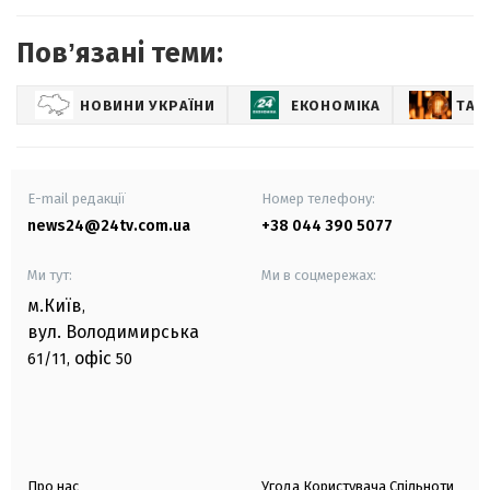
Повʼязані теми:
НОВИНИ УКРАЇНИ
ЕКОНОМІКА
ТАР
E-mail редакції
Номер телефону:
news24@24tv.com.ua
+38 044 390 5077
Ми тут:
Ми в соцмережах:
м.Київ
,
вул. Володимирська
офіс
61/11,
50
Про нас
Угода Користувача Спільноти