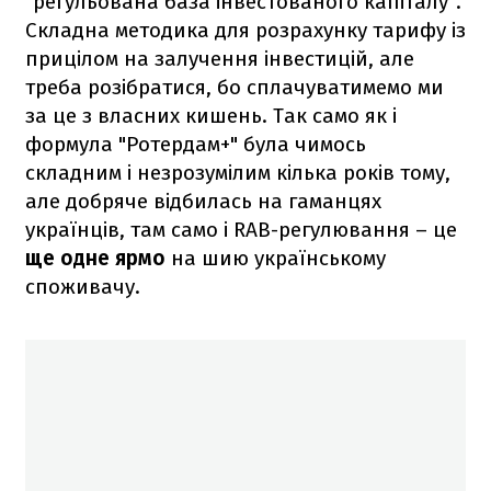
"регульована база інвестованого капіталу".
Складна методика для розрахунку тарифу із
прицілом на залучення інвестицій, але
треба розібратися, бо сплачуватимемо ми
за це з власних кишень. Так само як і
формула "Ротердам+" була чимось
складним і незрозумілим кілька років тому,
але добряче відбилась на гаманцях
українців, там само і RAB-регулювання – це
ще одне ярмо
на шию українському
споживачу.