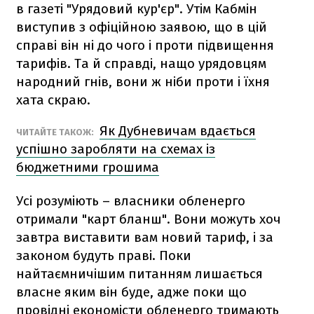
в газеті "Урядовий кур'єр". Утім Кабмін
виступив з офіційною заявою, що в цій
справі він ні до чого і проти підвищення
тарифів. Та й справді, нащо урядовцям
народний гнів, вони ж ніби проти і їхня
хата скраю.
Як Дубневичам вдається
ЧИТАЙТЕ ТАКОЖ:
успішно заробляти на схемах із
бюджетними грошима
Усі розуміють – власники обленерго
отримали "карт бланш". Вони можуть хоч
завтра виставити вам новий тариф, і за
законом будуть праві. Поки
найтаємничішим питанням лишається
власне яким він буде, адже поки що
провідні економісти обленерго тримають