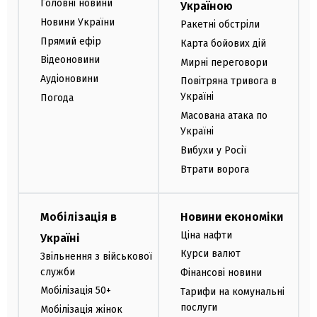
Головні новини
Україною
Новини України
Ракетні обстріли
Прямий ефір
Карта бойових дій
Відеоновини
Мирні переговори
Аудіоновини
Повітряна тривога в
Україні
Погода
Масована атака по
Україні
Вибухи у Росії
Втрати ворога
Мобілізація в
Новини економіки
Ціна нафти
Україні
Курси валют
Звільнення з військової
служби
Фінансові новини
Мобілізація 50+
Тарифи на комунальні
послуги
Мобілізація жінок