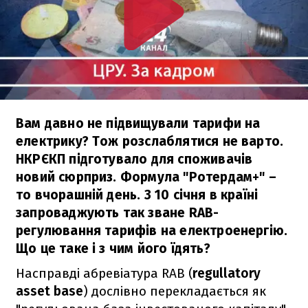
Вам давно не підвищували тарифи на
електрику? Тож розслаблятися не варто.
НКРЄКП підготувало для споживачів
новий сюрприз. Формула "Ротердам+" –
то вчорашній день. З 10 січня в країні
запроваджують так зване RAB-
регулювання тарифів на електроенергію.
Що це таке і з чим його їдять?
Насправді абревіатура RAB (
regullatory
asset base
) дослівно перекладається як