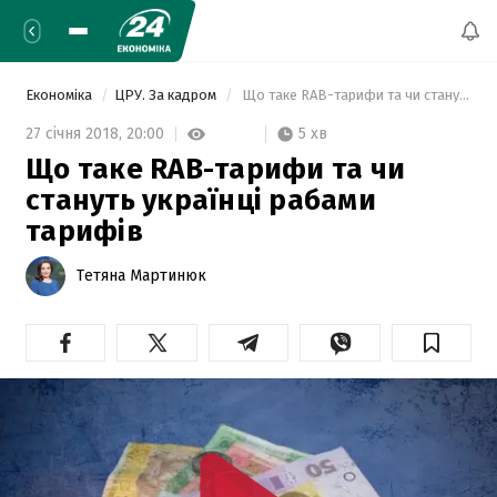
Економіка
ЦРУ. За кадром
 Що таке RAB-тарифи та чи стануть українці рабами тарифів 
5 хв
27 січня 2018,
20:00
Що таке RAB-тарифи та чи
стануть українці рабами
тарифів
Тетяна Мартинюк