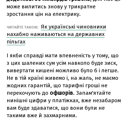
може вилитись знову у трикратне
зростання цін на електрику.
Як українські чиновники
ЧИТАЙТЕ ТАКОЖ:
нахабно наживаються на державних
пільгах
І якби справді мати впевненість у тому, що
з цих шалених сум усім навколо буде зиск,
вивертати кишені можливо було б і легше.
Не в тій країні живемо і, на жаль, не маємо
жодних гарантій, що тарифні гроші не
перекочують до
офшорів
. Запам'ятайте
нинішні цифри у платіжках, вже незабаром
вам буде здаватися, що вони були не
такими вже й захмарними.