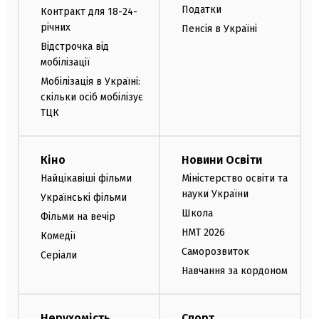
Податки
Контракт для 18-24-
річних
Пенсія в Україні
Відстрочка від
мобілізації
Мобілізація в Україні:
скільки осіб мобілізує
ТЦК
Кіно
Новини Освіти
Найцікавіші фільми
Міністерство освіти та
науки України
Українські фільми
Школа
Фільми на вечір
НМТ 2026
Комедії
Саморозвиток
Серіали
Навчання за кордоном
Нерухомість
Спорт