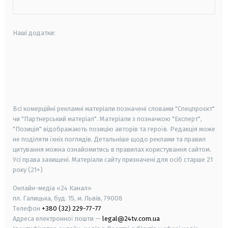
Наші додатки:
android
apple
smart tv
samsung smart tv
Всі комерційні рекламні матеріали позначені словами "Спецпроєкт"
чи "Партнерський матеріал". Матеріали з позначкою "Експерт",
"Позиція" відображають позицію авторів та героїв. Редакція може
не поділяти їхніх поглядів. Детальніше щодо реклами та правил
цитування можна ознайомитись в правилах користування сайтом.
Усі права захищені.
Матеріали сайту призначені для осіб старше
21
року (21+)
Онлайн-медіа «24 Канал»
пл. Галицька, буд. 15, м. Львів, 79008
Телефон
+380 (32) 229-77-77
Адреса електронної пошти —
legal@24tv.com.ua