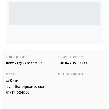
E-mail редакції
Номер телефону:
news24@24tv.com.ua
+38 044 390 5077
Ми тут:
Ми в соцмережах:
м.Київ
,
вул. Володимирська
офіс
61/11,
50