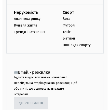
Нерухомість
Спорт
Аналітика ринку
Бокс
Купівля житла
Футбол
Тренди і натхнення
Теніс
Біатлон
Інші види спорту
Email - розсилка
Будьте в курсі всіх новин і оновлень!
Перейдіть на сторінку наших розсилок, щоб
обрати ті, що відповідають вашим
інтересам.
ДО РОЗСИЛОК