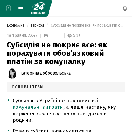
Економіка
Тарифи
 Субсидія не покриє все: як порахувати обов'язковий платіж за комуналку 
5 хв
18 травня,
22:47
Субсидія не покриє все: як
порахувати обов'язковий
платіж за комуналку
Катерина Добровольська
ОСНОВНІ ТЕЗИ
Субсидія в Україні не покриває всі
комунальні витрати
, а лише частину, яку
держава компенсує на основі доходів
родини.
Розмір субсидії визначається за