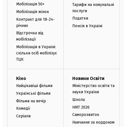
Мобілізація 50+
Тарифи на комунальні
послуги
Мобілізація жінок
Податки
Контракт для 18-24-
річних
Пенсія в Україні
Відстрочка від
мобілізації
Мобілізація в Україні:
скільки осіб мобілізує
ТЦК
Кіно
Новини Освіти
Найцікавіші фільми
Міністерство освіти та
науки України
Українські фільми
Школа
Фільми на вечір
НМТ 2026
Комедії
Саморозвиток
Серіали
Навчання за кордоном