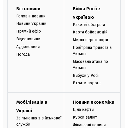
Всі новини
Війна Росії з
Головні новини
Україною
Новини України
Ракетні обстріли
Прямий ефір
Карта бойових дій
Відеоновини
Мирні переговори
Аудіоновини
Повітряна тривога в
Україні
Погода
Масована атака по
Україні
Вибухи у Росії
Втрати ворога
Мобілізація в
Новини економіки
Ціна нафти
Україні
Курси валют
Звільнення з військової
служби
Фінансові новини