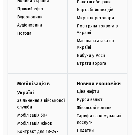
Новини України
Ракетні обстріли
Прямий ефір
Карта бойових дій
Відеоновини
Мирні переговори
Аудіоновини
Повітряна тривога в
Україні
Погода
Масована атака по
Україні
Вибухи у Росії
Втрати ворога
Мобілізація в
Новини економіки
Ціна нафти
Україні
Курси валют
Звільнення з військової
служби
Фінансові новини
Мобілізація 50+
Тарифи на комунальні
послуги
Мобілізація жінок
Податки
Контракт для 18-24-