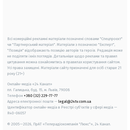
android
apple
smart tv
samsung smart tv
Всі комерційні рекламні матеріали позначені словами "Спецпроєкт"
чи "Партнерський матеріал". Матеріали з позначкою "Експерт",
"Позиція" відображають позицію авторів та героїв. Редакція може
не поділяти їхніх поглядів. Детальніше щодо реклами та правил
цитування можна ознайомитись в правилах користування сайтом.
Усі права захищені.
Матеріали сайту призначені для осіб старше
21
року (21+)
Онлайн-медіа «24 Канал»
пл. Галицька, буд. 15, м. Львів, 79008
Телефон
+380 (32) 229-77-77
Адреса електронної пошти —
legal@24tv.com.ua
Ідентифікатор онлайн-медіа в Реєстрі суб'єктів у сфері медіа —
R40-06057
© 2005—2026,
ПрАТ «Телерадіокомпанія "Люкс"», 24 Канал.