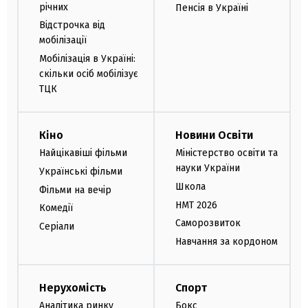
річних
Пенсія в Україні
Відстрочка від
мобілізації
Мобілізація в Україні:
скільки осіб мобілізує
ТЦК
Кіно
Новини Освіти
Найцікавіші фільми
Міністерство освіти та
науки України
Українські фільми
Школа
Фільми на вечір
НМТ 2026
Комедії
Саморозвиток
Серіали
Навчання за кордоном
Нерухомість
Спорт
Аналітика ринку
Бокс