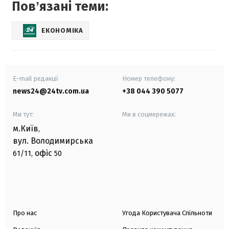
Повʼязані теми:
ЕКОНОМІКА
E-mail редакції
Номер телефону:
news24@24tv.com.ua
+38 044 390 5077
Ми тут:
Ми в соцмережах:
м.Київ
,
вул. Володимирська
офіс
61/11,
50
Про нас
Угода Користувача Спільноти