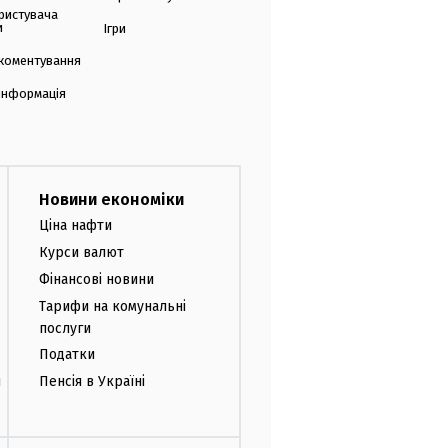
ристувача
и
Ігри
коментування
 інформація
Новини економіки
Ціна нафти
Курси валют
Фінансові новини
Тарифи на комунальні
послуги
Податки
и
Пенсія в Україні