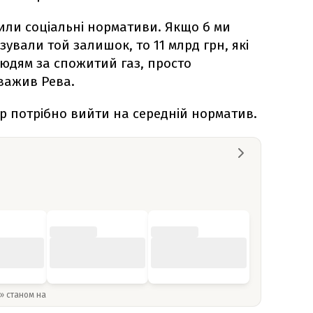
зили соціальні нормативи. Якщо б ми
зували той залишок, то 11 млрд грн, які
 людям за спожитий газ, просто
важив Рева.
ер потрібно вийти на середній норматив.
y» станом на