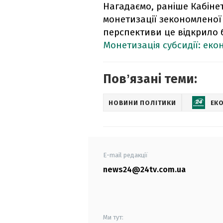
Нагадаємо, раніше Кабінет
монетизації зекономленої с
перспективи це відкрило б
Монетизація субсидії: еко
Повʼязані теми:
НОВИНИ ПОЛІТИКИ
ЕК
E-mail редакції
news24@24tv.com.ua
Ми тут: