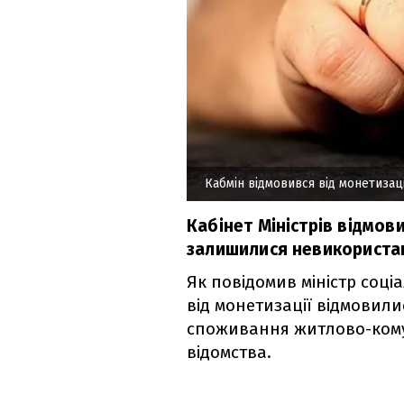
Кабмін відмовився від монетизаці
Кабінет Міністрів відмови
залишилися невикориста
Як повідомив міністр соці
від монетизації відмовил
споживання житлово-кому
відомства.