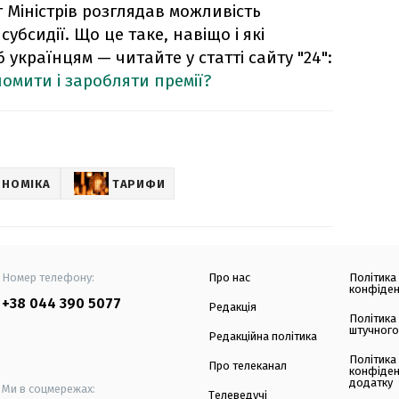
 Міністрів розглядав можливість
убсидії. Що це таке, навіщо і які
 українцям — читайте у статті сайту "24":
номити і заробляти премії?
ОНОМІКА
ТАРИФИ
Номер телефону:
Про нас
Політика
конфіден
+38 044 390 5077
Редакція
Політика
штучного
Редакційна політика
Політика
Про телеканал
конфіден
додатку
Ми в соцмережах:
Телеведучі