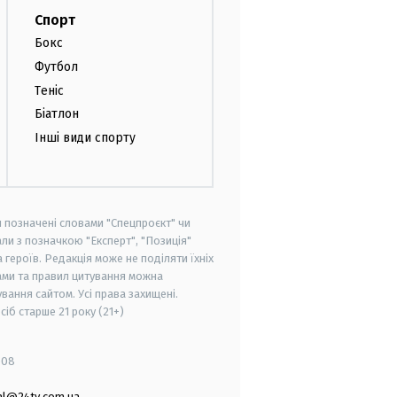
Спорт
Бокс
Футбол
Теніс
Біатлон
Інші види спорту
и позначені словами "Спецпроєкт" чи
ли з позначкою "Експерт", "Позиція"
героїв. Редакція може не поділяти їхніх
ами та правил цитування можна
вання сайтом. Усі права захищені.
осіб старше
21 року (21+)
008
al@24tv.com.ua