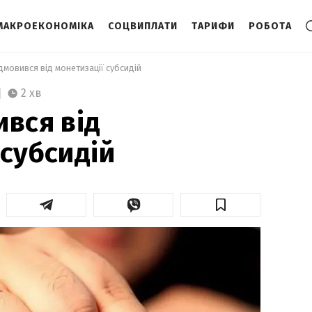
МАКРОЕКОНОМІКА
СОЦВИПЛАТИ
ТАРИФИ
РОБОТА
ідмовився від монетизації субсидій 
2 хв
ився від
 субсидій