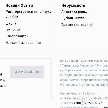
Новини Освіти
Нерухомість
Міністерство освіти та науки
Аналітика ринку
України
Купівля житла
Школа
Тренди і натхнення
НМТ 2026
Саморозвиток
Навчання за кордоном
Всі комерційні рекламні матеріал
"Партнерський матеріал". Матеріа
відображають позицію авторів та 
ДО РОЗСИЛОК
ь!
поглядів. Детальніше щодо рекл
лок,
ознайомитись в правилах користу
Матеріали сайту призначені для 
ашим
Онлайн-медіа «24 Канал»
пл. Галицька, буд. 15, м. Львів, 79
Телефон
+380 (32) 229-77-77
Адреса електронної пошти —
leg