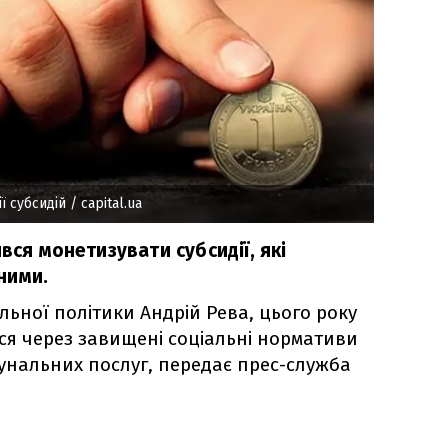
ї субсидій
/ capital.ua
вся монетизувати субсидії, які
ними.
альної політики Андрій Рева, цього року
ися через завищені соціальні нормативи
нальних послуг, передає прес-служба