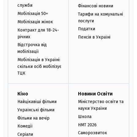
служби
Фінансові новини
Мобілізація 50+
Тарифи на комунальні
послуги
Мобілізація жінок
Податки
Контракт для 18-24-
річних
Пенсія в Україні
Відстрочка від
мобілізації
Мобілізація в Україні:
скільки осіб мобілізує
ТЦК
Кіно
Новини Освіти
Найцікавіші фільми
Міністерство освіти та
науки України
Українські фільми
Школа
Фільми на вечір
НМТ 2026
Комедії
Саморозвиток
Серіали