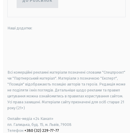
ДО РОЗСИЛОК
Наші додатки:
android
apple
smart tv
samsung smart tv
Всі комерційні рекламні матеріали позначені словами "Спецпроєкт"
чи "Партнерський матеріал". Матеріали з позначкою "Експерт",
"Позиція" відображають позицію авторів та героїв. Редакція може
не поділяти їхніх поглядів. Детальніше щодо реклами та правил
цитування можна ознайомитись в правилах користування сайтом.
Усі права захищені.
Матеріали сайту призначені для осіб старше
21
року (21+)
Онлайн-медіа «24 Канал»
пл. Галицька, буд. 15, м. Львів, 79008
Телефон
+380 (32) 229-77-77