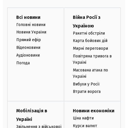
Всі новини
Війна Росії з
Головні новини
Україною
Новини України
Ракетні обстріли
Прямий ефір
Карта бойових дій
Відеоновини
Мирні переговори
Аудіоновини
Повітряна тривога в
Україні
Погода
Масована атака по
Україні
Вибухи у Росії
Втрати ворога
Мобілізація в
Новини економіки
Ціна нафти
Україні
Курси валют
Звільнення з військової