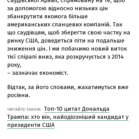
Саудівської Аравії, спрямовану на те, щоб
за допомогою відносно низьких цін
збанкрутити якомога більше
американських сланцевих компаній. Так
що саудівцям, щоб зберегти свою частку на
ринку США, доведеться піти на подальше
зниження цін. І ми побачимо новий виток
тієї спіралі вниз, яка розкручується з 2014
року,
– зазначає економіст.
Відтак, за його словами, жахатимуться вже
росіяни.
Топ-10 цитат Дональда
ЧИТАЙТЕ ТАКОЖ:
Трампа: хто він, найодіозніший кандидат у
президенти США