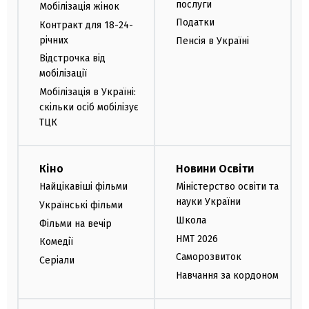
послуги
Мобілізація жінок
Податки
Контракт для 18-24-
річних
Пенсія в Україні
Відстрочка від
мобілізації
Мобілізація в Україні:
скільки осіб мобілізує
ТЦК
Кіно
Новини Освіти
Найцікавіші фільми
Міністерство освіти та
науки України
Українські фільми
Школа
Фільми на вечір
НМТ 2026
Комедії
Саморозвиток
Серіали
Навчання за кордоном