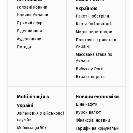
Головні новини
Україною
Новини України
Ракетні обстріли
Прямий ефір
Карта бойових дій
Відеоновини
Мирні переговори
Аудіоновини
Повітряна тривога в
Україні
Погода
Масована атака по
Україні
Вибухи у Росії
Втрати ворога
Мобілізація в
Новини економіки
Ціна нафти
Україні
Курси валют
Звільнення з військової
служби
Фінансові новини
Мобілізація 50+
Тарифи на комунальні