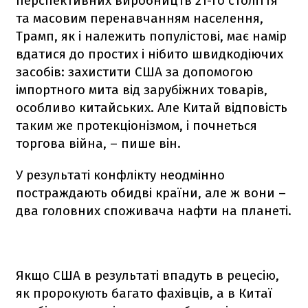
перспективних виробництв 21-го століття
та масовим перенавчанням населення,
Трамп, як і належить популістові, має намір
вдатися до простих і нібито швидкодіючих
засобів: захистити США за допомогою
імпортного мита від зарубіжних товарів,
особливо китайських. Але Китай відповість
таким же протекціонізмом, і почнеться
торгова війна, – пише він.
У результаті конфлікту неодмінно
постраждають обидві країни, але ж вони –
два головних споживача нафти на планеті.
Якщо США в результаті впадуть в рецесію,
як пророкують багато фахівців, а в Китаї