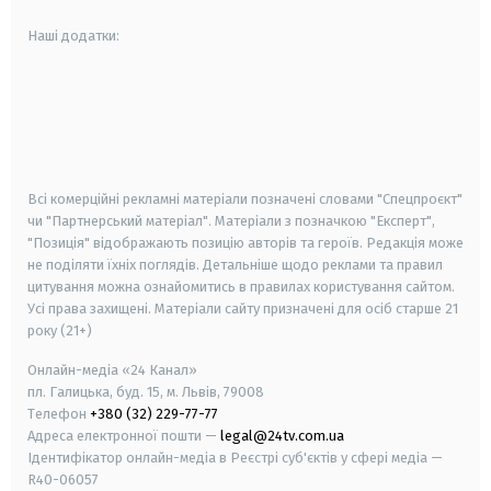
Наші додатки:
android
apple
smart tv
samsung smart tv
Всі комерційні рекламні матеріали позначені словами "Спецпроєкт"
чи "Партнерський матеріал". Матеріали з позначкою "Експерт",
"Позиція" відображають позицію авторів та героїв. Редакція може
не поділяти їхніх поглядів. Детальніше щодо реклами та правил
цитування можна ознайомитись в правилах користування сайтом.
Усі права захищені.
Матеріали сайту призначені для осіб старше
21
року (21+)
Онлайн-медіа «24 Канал»
пл. Галицька, буд. 15, м. Львів, 79008
Телефон
+380 (32) 229-77-77
Адреса електронної пошти —
legal@24tv.com.ua
Ідентифікатор онлайн-медіа в Реєстрі суб'єктів у сфері медіа —
R40-06057