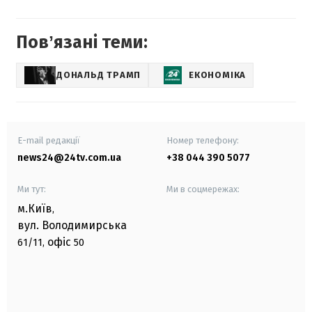
Повʼязані теми:
ДОНАЛЬД ТРАМП
ЕКОНОМІКА
E-mail редакції
Номер телефону:
news24@24tv.com.ua
+38 044 390 5077
Ми тут:
Ми в соцмережах:
м.Київ
,
вул. Володимирська
офіс
61/11,
50