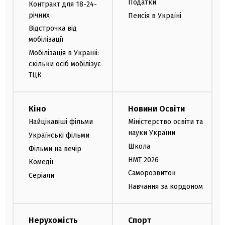
Податки
Контракт для 18-24-
річних
Пенсія в Україні
Відстрочка від
мобілізації
Мобілізація в Україні:
скільки осіб мобілізує
ТЦК
Кіно
Новини Освіти
Найцікавіші фільми
Міністерство освіти та
науки України
Українські фільми
Школа
Фільми на вечір
НМТ 2026
Комедії
Саморозвиток
Серіали
Навчання за кордоном
Нерухомість
Спорт