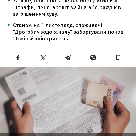
За відсутності погашення боргу можливі
штрафи, пеня, арешт майна або рахунків
за рішенням суду.
Станом на 1 листопада, споживачі
"Дрогобичводоканалу" заборгували понад
26 мільйонів гривень.