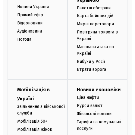
Україною
Новини України
Ракетні обстріли
Прямий ефір
Карта бойових дій
Відеоновини
Мирні переговори
Аудіоновини
Повітряна тривога в
Україні
Погода
Масована атака по
Україні
Вибухи у Росії
Втрати ворога
Мобілізація в
Новини економіки
Ціна нафти
Україні
Курси валют
Звільнення з військової
служби
Фінансові новини
Мобілізація 50+
Тарифи на комунальні
послуги
Мобілізація жінок