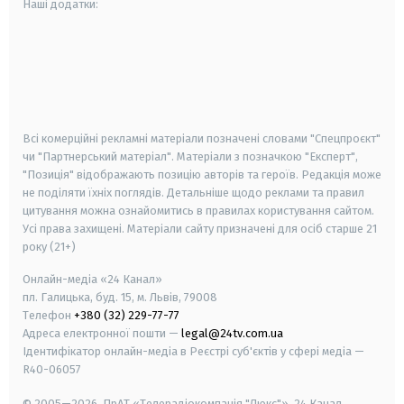
Наші додатки:
android
apple
smart tv
samsung smart tv
Всі комерційні рекламні матеріали позначені словами "Спецпроєкт"
чи "Партнерський матеріал". Матеріали з позначкою "Експерт",
"Позиція" відображають позицію авторів та героїв. Редакція може
не поділяти їхніх поглядів. Детальніше щодо реклами та правил
цитування можна ознайомитись в правилах користування сайтом.
Усі права захищені.
Матеріали сайту призначені для осіб старше
21
року (21+)
Онлайн-медіа «24 Канал»
пл. Галицька, буд. 15, м. Львів, 79008
Телефон
+380 (32) 229-77-77
Адреса електронної пошти —
legal@24tv.com.ua
Ідентифікатор онлайн-медіа в Реєстрі суб'єктів у сфері медіа —
R40-06057
© 2005—2026,
ПрАТ «Телерадіокомпанія "Люкс"», 24 Канал.